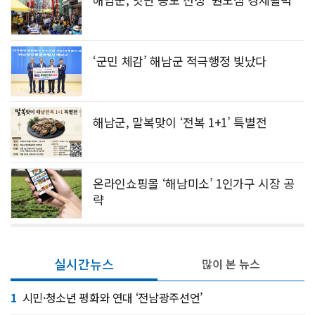
‘군민 체감’ 해남군 적극행정 빛났다
해남군, 말복맞이 ‘전복 1+1’ 특별전
온라인쇼핑몰 ‘해남미소’ 1인가구 시장 공
략
실시간뉴스
많이 본 뉴스
1
시민·청소년 평화와 연대 ‘전남광주선언’