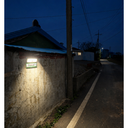
안도걸 "갈등 현안 관련 공론화 플랫폼 특별시당에 열겠...