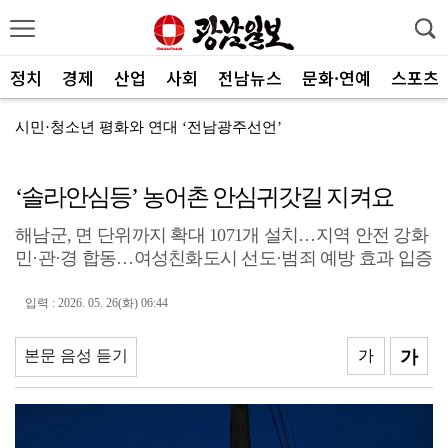
정치
경제
산업
사회
전남뉴스
문화·연예
스포츠
시민·청소년 평화와 연대 ‘전남광주선언’
코스피, 3거래일만 '찔끔' 상승…6300선 턱밑 마감
‘솔라안심등’ 농어촌 안심귀갓길 지켜요
‘11일 만의 실전’ KIA, 홈 6연전서 반등 노린다
해남군, 면 단위까지 확대 1071개 설치…지역 안전 강화
양철호 광주국세청장, 체납관리단 현장 소통
민·관·경 합동…여성친화도시 선도·범죄 예방 효과 입증
"문학, 자기완성 위한 수행·사회적 복무 실천해야"
입력 : 2026. 05. 26(화) 06:44
AI에 관심있는 성인들 '교육 안내자'로 양성한다
"아빠와 아이의 행복한 순간을 찾습니다"
본문 음성 듣기
가
가
[인사] 전남광주통합특별시교육청
고용보험 상시가입자 7개월째 증가…청년 고용 한파는 여...