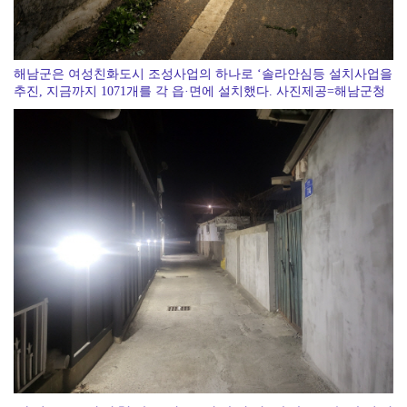
해남군은 여성친화도시 조성사업의 하나로 ‘솔라안심등 설치사업을
추진, 지금까지 1071개를 각 읍·면에 설치했다. 사진제공=해남군청