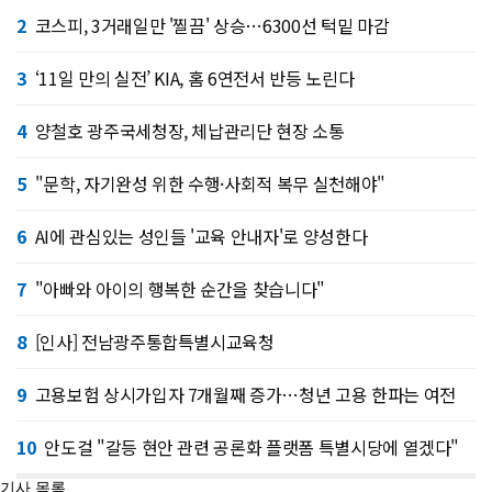
2
코스피, 3거래일만 '찔끔' 상승…6300선 턱밑 마감
3
‘11일 만의 실전’ KIA, 홈 6연전서 반등 노린다
4
양철호 광주국세청장, 체납관리단 현장 소통
5
"문학, 자기완성 위한 수행·사회적 복무 실천해야"
6
AI에 관심있는 성인들 '교육 안내자'로 양성한다
7
"아빠와 아이의 행복한 순간을 찾습니다"
8
[인사] 전남광주통합특별시교육청
9
고용보험 상시가입자 7개월째 증가…청년 고용 한파는 여전
10
안도걸 "갈등 현안 관련 공론화 플랫폼 특별시당에 열겠다"
기사 목록