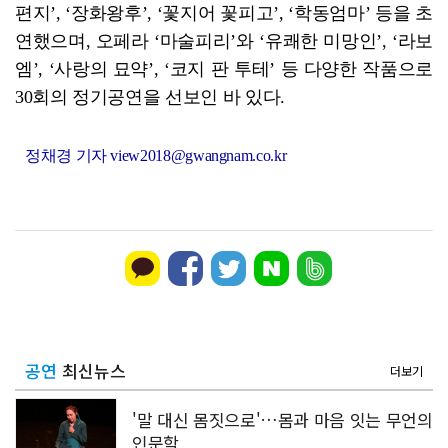
편지’, ‘장화왕후’, ‘꽃지어 꽃피고’, ‘학동엄마’ 등을 초
연했으며, 오페라 ‘마술피리’와 ‘유쾌한 미망인’, ‘라보
엠’, ‘사랑의 묘약’, ‘코지 판 투테’ 등 다양한 작품으로
30회의 정기공연을 선보인 바 있다.
정채경 기자 view2018@gwangnam.co.kr
공연
최신뉴스
더보기
'말 대신 몸짓으로'…몸과 마음 잇는 무언의
인문학