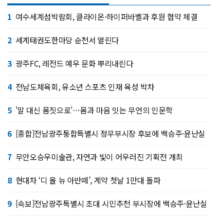
1
여수세계섬박람회, 클라이온·하이퍼바벨과 후원 협약 체결
2
세계태권도한마당 순천서 열린다
3
광주FC, 레전드 예우 문화 뿌리내린다
4
전남도체육회, 유소년 스포츠 인재 육성 박차
5
'말 대신 몸짓으로'…몸과 마음 잇는 무언의 인문학
6
[종합]전남광주통합특별시 정무부시장 후보에 백승주·윤난실
7
무안오승우미술관, 자연과 빛이 어우러진 기획전 개최
8
현대차 ‘디 올 뉴 아반떼’, 계약 첫날 1만대 돌파
9
[속보]전남광주특별시 초대 시민추천 부시장에 백승주·윤난실