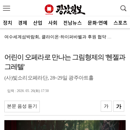
정치
경제
산업
사회
전남뉴스
문화·연예
스포츠
여수세계섬박람회, 클라이온·하이퍼바벨과 후원 협약 체결
세계태권도한마당 순천서 열린다
어린이 오페라로 만나는 그림형제의 '헨젤과
광주FC, 레전드 예우 문화 뿌리내린다
그레텔'
전남도체육회, 유소년 스포츠 인재 육성 박차
(사)빛소리오페라단, 28~29일 광주아트홀
'말 대신 몸짓으로'…몸과 마음 잇는 무언의 인문학
[종합]전남광주통합특별시 정무부시장 후보에 백승주·윤난...
입력 : 2026. 05. 26(화) 17:50
무안오승우미술관, 자연과 빛이 어우러진 기획전 개최
본문 음성 듣기
가
가
현대차 ‘디 올 뉴 아반떼’, 계약 첫날 1만대 돌파
[속보]전남광주특별시 초대 시민추천 부시장에 백승주·윤...