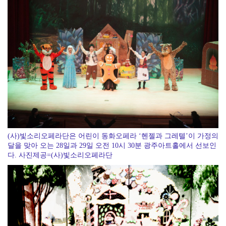
코스피, 차익실현 매물에 6300선 약세
(사)빛소리오페라단은 어린이 동화오페라 ‘헨젤과 그레텔’이 가정의
달을 맞아 오는 28일과 29일 오전 10시 30분 광주아트홀에서 선보인
다. 사진제공=(사)빛소리오페라단