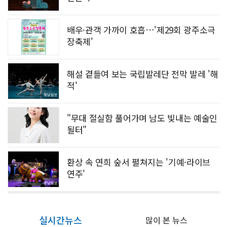
배우·관객 가까이 호흡…'제29회 광주소극
장축제'
해설 곁들여 보는 국립발레단 전막 발레 '해
적'
"무대 절실함 풀어가며 남도 빛내는 예술인
될터"
환상 속 연희 숲서 펼쳐지는 '기예·라이브
연주'
실시간뉴스
많이 본 뉴스