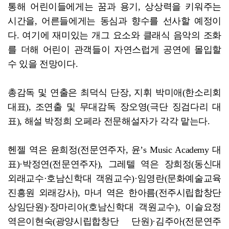
통해 어린이들에게는 꿈과 용기, 상상력을 키워주는
시간을, 어른들에게는 동심과 향수를 선사할 예정이
다. 여기에 재미있는 개그 요소와 클래식 음악의 조화
를 더해 어린이 관객들이 자연스럽게 공연에 몰입할
수 있을 전망이다.
총감독 및 연출은 최덕식 단장, 지휘 박미애(한소리회
대표), 조연출 및 무대감독 장오영(극단 징검다리 대
표), 해설 박정희 오페라 전문해설자가 각각 맡는다.
헨젤 역은 윤희정(전문연주자, 윤’s Music Academy 대
표)·박정연(전문연주자), 그레텔 역은 장희정(동신대
외래교수·호남신학대 객원교수)·임영란(문화예술교육
진흥원 외래강사), 마녀 역은 한아름(전주시립합창단
상임단원)·장마리아(호남신학대 객원교수), 이슬요정
역은이현숙(광양시립합창단 단원)·김주아(전문연주