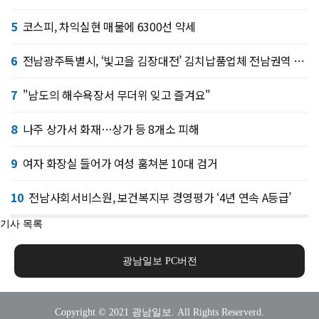
5
코스피, 차익실현 매물에 6300선 약세
6
전남광주특별시, ‘빛고을 김장대전’ 김치납품업체 전남권역 확대
7
"남도의 해수욕장서 무더위 잊고 즐겨요"
8
나주 상가서 화재…상가 등 8개소 피해
9
여자 화장실 들어가 여성 훔쳐본 10대 검거
10
전남사회서비스원, 보건복지부 경영평가 ‘4년 연속 A등급’
기사 목록
광남일보 PC버전
Copyright © 2021 광남일보. All Rights Reserverd.