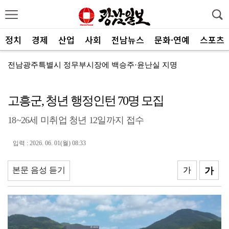
정치
경제
산업
사회
전남뉴스
문화·연예
스포츠
전남광주특별시 정무부시장에 백승주·윤난실 지명
무안오승우미술관, 자연과 빛이 어우러진 기획전 개최
고흥군, 청년 행정인턴 70명 모집
현대차 ‘디 올 뉴 아반떼’, 계약 첫날 1만대 돌파
18~26세 미취업 청년 12일까지 접수
[속보]전남광주특별시 초대 시민추천 부시장에 백승주·윤...
코스피, 차익실현 매물에 6300선 약세
입력 : 2026. 06. 01(월) 08:33
전남광주특별시, ‘빛고을 김장대전’ 김치납품업체 전남권...
본문 음성 듣기
가
가
"남도의 해수욕장서 무더위 잊고 즐겨요"
나주 상가서 화재…상가 등 8개소 피해
여자 화장실 들어가 여성 훔쳐본 10대 검거