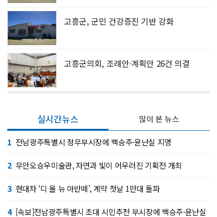
고흥군, 군민 건강증진 기반 강화
고흥군의회, 조례안·계획안 26건 의결
실시간뉴스
많이 본 뉴스
1
전남광주특별시 정무부시장에 백승주·윤난실 지명
2
무안오승우미술관, 자연과 빛이 어우러진 기획전 개최
3
현대차 ‘디 올 뉴 아반떼’, 계약 첫날 1만대 돌파
4
[속보]전남광주특별시 초대 시민추천 부시장에 백승주·윤난실