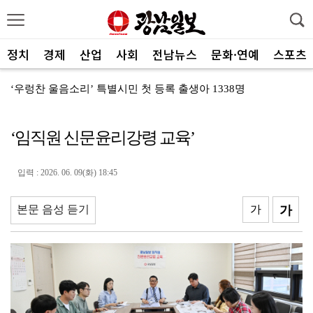
정치
경제
산업
사회
전남뉴스
문화·연예
스포츠
‘우렁찬 울음소리’ 특별시민 첫 등록 출생아 1338명
제주항공, 하반기 객실승무원 채용
‘임직원 신문윤리강령 교육’
김영호 "전남광주를 국내 최대 AI·반도체 교육도시로"
여수세계섬박람회, 클라이온·하이퍼바벨과 후원 협약 체결
입력 : 2026. 06. 09(화) 18:45
세계태권도한마당 순천서 열린다
본문 음성 듣기
가
가
광주FC, 레전드 예우 문화 뿌리내린다
전남도체육회, 유소년 스포츠 인재 육성 박차
'말 대신 몸짓으로'…몸과 마음 잇는 무언의 인문학
[종합]전남광주통합특별시 정무부시장 후보에 백승주·윤난...