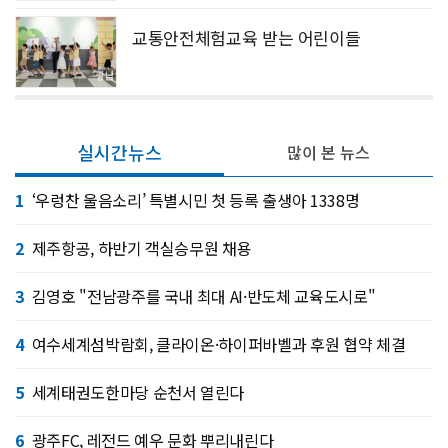
교통안전체험교육 받는 어린이들
실시간뉴스
많이 본 뉴스
1
‘우렁찬 울음소리’ 특별시민 첫 등록 출생아 1338명
2
제주항공, 하반기 객실승무원 채용
3
김영호 "전남광주를 국내 최대 AI·반도체 교육도시로"
4
여수세계섬박람회, 클라이온·하이퍼바벨과 후원 협약 체결
5
세계태권도한마당 순천서 열린다
6
광주FC, 레전드 예우 문화 뿌리내린다