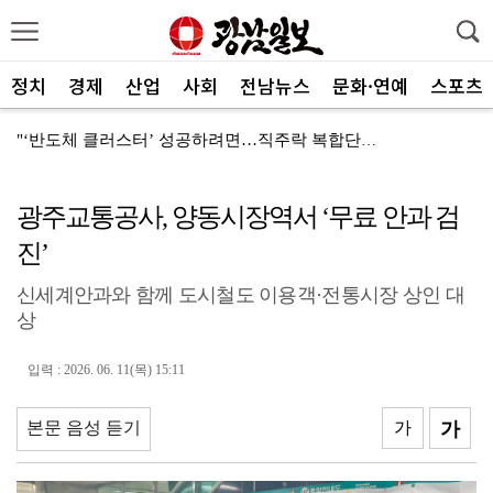
정치
경제
산업
사회
전남뉴스
문화·연예
스포츠
"‘반도체 클러스터’ 성공하려면…직주락 복합단지 구축"
전남광주, 반도체 지원할 공공기관 유치 나선다
광주교통공사, 양동시장역서 ‘무료 안과 검
반도체 산단 속도…광주 민간공항 무안이전도 빨라질 듯
진’
"광주 5개 자치구 기능·권한 확대해야 불균형 해소"
신세계안과와 함께 도시철도 이용객·전통시장 상인 대
폭염에 멈춘 무안공항 참사 재수색 10일 재개
상
민주 당권 주자들, 텃밭 호남 민심잡기 '사활'
입력 : 2026. 06. 11(목) 15:11
[사설]가뭄 피해 현실화…철저한 대책마련 중요
[사설]강진 병영면 ‘도시재생 성공모델’된 이유
본문 음성 듣기
가
가
폭염·가뭄·고수온 비상…농·수협, 현장 지원 총력