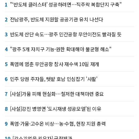
1
"‘반도체 클러스터’ 성공하려면…직주락 복합단지 구축"
2
전남광주, 반도체 지원할 공공기관 유치 나선다
3
반도체 산단 속도…광주 민간공항 무안이전도 빨라질 듯
4
"광주 5개 자치구 기능·권한 확대해야 불균형 해소"
5
폭염에 멈춘 무안공항 참사 재수색 10일 재개
6
민주 당권 주자들, 텃밭 호남 민심잡기 '사활'
7
[사설]가뭄 피해 현실화…철저한 대책마련 중요
8
[사설]강진 병영면 ‘도시재생 성공모델’된 이유
9
폭염·가뭄·고수온 비상…농·수협, 현장 지원 총력
10
[강소기업을 키우자] 궁전제과