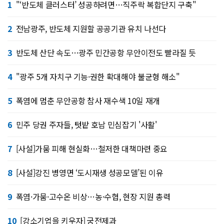
1
"‘반도체 클러스터’ 성공하려면…직주락 복합단지 구축"
2
전남광주, 반도체 지원할 공공기관 유치 나선다
3
반도체 산단 속도…광주 민간공항 무안이전도 빨라질 듯
4
"광주 5개 자치구 기능·권한 확대해야 불균형 해소"
5
폭염에 멈춘 무안공항 참사 재수색 10일 재개
6
민주 당권 주자들, 텃밭 호남 민심잡기 '사활'
7
[사설]가뭄 피해 현실화…철저한 대책마련 중요
8
[사설]강진 병영면 ‘도시재생 성공모델’된 이유
9
폭염·가뭄·고수온 비상…농·수협, 현장 지원 총력
10
[강소기업을 키우자] 궁전제과