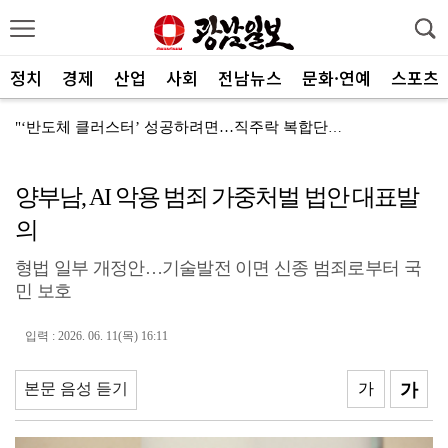
정치
경제
산업
사회
전남뉴스
문화·연예
스포츠
"‘반도체 클러스터’ 성공하려면…직주락 복합단지 구축"
전남광주, 반도체 지원할 공공기관 유치 나선다
양부남, AI 악용 범죄 가중처벌 법안 대표발
반도체 산단 속도…광주 민간공항 무안이전도 빨라질 듯
의
"광주 5개 자치구 기능·권한 확대해야 불균형 해소"
형법 일부 개정안…기술발전 이면 신종 범죄로부터 국
폭염에 멈춘 무안공항 참사 재수색 10일 재개
민 보호
민주 당권 주자들, 텃밭 호남 민심잡기 '사활'
입력 : 2026. 06. 11(목) 16:11
[사설]가뭄 피해 현실화…철저한 대책마련 중요
[사설]강진 병영면 ‘도시재생 성공모델’된 이유
본문 음성 듣기
가
가
폭염·가뭄·고수온 비상…농·수협, 현장 지원 총력