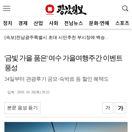
정치
경제
산업
사회
전남뉴스
문화·연예
스포츠
[속보]전남광주특별시 초대 시민추천 부시장에 백승주·윤...
코스피, 차익실현 매물에 6300선 약세
'금빛 가을 품은' 여수 가을여행주간 이벤트
전남광주특별시, ‘빛고을 김장대전’ 김치납품업체 전남권...
풍성
"남도의 해수욕장서 무더위 잊고 즐겨요"
24일부터 관광후기 공모·숙박료 등 할인 혜택도
나주 상가서 화재…상가 등 8개소 피해
여자 화장실 들어가 여성 훔쳐본 10대 검거
입력 : 2016. 10. 20(목) 18:22
전남사회서비스원, 보건복지부 경영평가 ‘4년 연속 A등...
본문 음성 듣기
가
가
"여름휴가는 청정 바다 완도서 힐링"
진도군, 한시적 장애인 이동지원 서비스