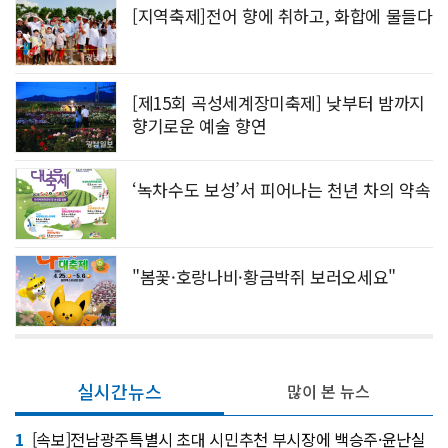
[지역축제]전어 향에 취하고, 화합에 물들다
[제15회 곡성세계장미축제] 낮부터 밤까지
향기로운 예술 향연
‘녹차수도 보성’서 피어나는 천년 차의 약속
"봄꽃·호랑나비·황금박쥐 보러오세요"
실시간뉴스
많이 본 뉴스
1
[속보]전남광주특별시 초대 시민추천 부시장에 백승주·윤난실