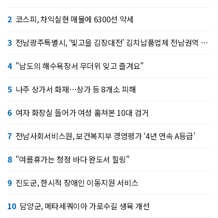
2
코스피, 차익실현 매물에 6300선 약세
3
전남광주특별시, ‘빛고을 김장대전’ 김치납품업체 전남권역 확대
4
"남도의 해수욕장서 무더위 잊고 즐겨요"
5
나주 상가서 화재…상가 등 8개소 피해
6
여자 화장실 들어가 여성 훔쳐본 10대 검거
7
전남사회서비스원, 보건복지부 경영평가 ‘4년 연속 A등급’
8
"여름휴가는 청정 바다 완도서 힐링"
9
진도군, 한시적 장애인 이동지원 서비스
10
담양군, 메타세쿼이아 가로수길 생육 개선