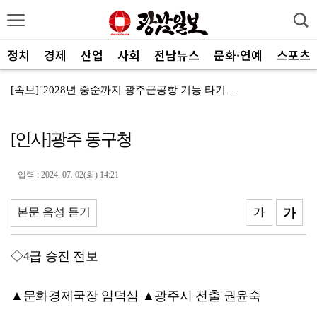
정치
경제
산업
사회
전남뉴스
문화·연예
스포츠
[속보]"2028년 중순까지 광주군공항 기능 타기지로 ...
광양제철소, 독거노인 지원금 4000만원 전달
[인사]광주 동구청
나주교육지원청, 제1회 청소년창업박람회 성료
여수세계섬박람회 성공 향해 자원봉사자 나선다
입력 : 2024. 07. 02(화) 14:21
전남광주 관광 매력 사진에 담는다
본문 음성 듣기
가
가
전남광주특별시, 체류형 산림관광 키운다
중기부, 지방소멸 대응 유공자 찾는다
◇4급 승진 전보
광산구자원봉사센터, 폭염 대응 통합자원지원단 활동
▲문화경제국장 임덕심 ▲광주시 전출 권윤숙
ACC '아시아의 장치들'전···누적 관람객 10만명 ...