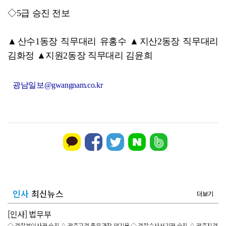
SOOP 수퍼스, 고의정·서지혜 영입…전력 보강
◇5급 승진 전보
▲산수1동장 직무대리 유홍수 ▲지산2동장 직무대리
김화정 ▲지원2동장 직무대리 김윤희
광남일보@gwangnam.co.kr
인사
최신뉴스
더보기
[인사] 법무부
◇ 검찰부이사관 승진 △ 광주고검 총무과장 양기용 ◇ 검찰수사서기관 승진 △ 광주지검