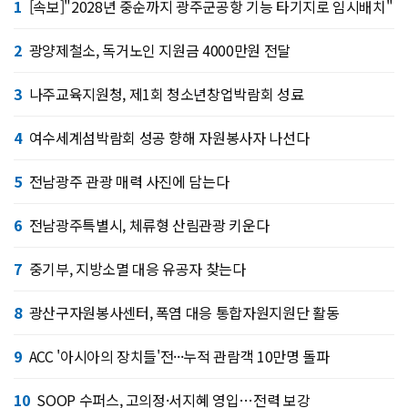
1
[속보]"2028년 중순까지 광주군공항 기능 타기지로 임시배치"
2
광양제철소, 독거노인 지원금 4000만원 전달
3
나주교육지원청, 제1회 청소년창업박람회 성료
4
여수세계섬박람회 성공 향해 자원봉사자 나선다
5
전남광주 관광 매력 사진에 담는다
6
전남광주특별시, 체류형 산림관광 키운다
7
중기부, 지방소멸 대응 유공자 찾는다
8
광산구자원봉사센터, 폭염 대응 통합자원지원단 활동
9
ACC '아시아의 장치들'전···누적 관람객 10만명 돌파
10
SOOP 수퍼스, 고의정·서지혜 영입…전력 보강