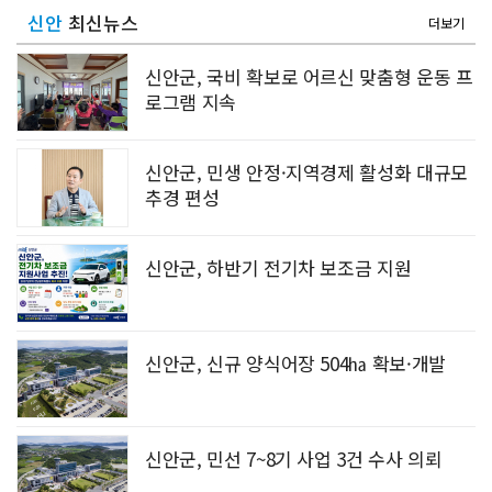
신안
최신뉴스
더보기
신안군, 국비 확보로 어르신 맞춤형 운동 프
로그램 지속
신안군, 민생 안정·지역경제 활성화 대규모
추경 편성
신안군, 하반기 전기차 보조금 지원
신안군, 신규 양식어장 504㏊ 확보·개발
신안군, 민선 7~8기 사업 3건 수사 의뢰