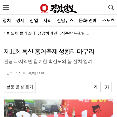
정치
경제
산업
사회
전남뉴스
문화·연예
스포츠
"‘반도체 클러스터’ 성공하려면…직주락 복합단지 구축"
전남광주, 반도체 지원할 공공기관 유치 나선다
제11회 흑산 홍어축제 성황리 마무리
반도체 산단 속도…광주 민간공항 무안이전도 빨라질 듯
관광객·지역민 함께한 흑산도의 봄 잔치 열려
"광주 5개 자치구 기능·권한 확대해야 불균형 해소"
폭염에 멈춘 무안공항 참사 재수색 10일 재개
입력 : 2025. 05. 20(화) 13:18
민주 당권 주자들, 텃밭 호남 민심잡기 '사활'
본문 음성 듣기
가
가
[사설]가뭄 피해 현실화…철저한 대책마련 중요
[사설]강진 병영면 ‘도시재생 성공모델’된 이유
폭염·가뭄·고수온 비상…농·수협, 현장 지원 총력