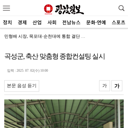
정치
경제
산업
사회
전남뉴스
문화·연예
스포츠
민형배 시장, 목포대·순천대에 통합 결단 촉구
[특별기고] 초고령사회 위협하는 대상포진
곡성군, 축산 맞춤형 종합컨설팅 실시
[기고]녹색도시는 선택이 아닌 생존이다
시민·청소년 평화와 연대 ‘전남광주선언’
입력 : 2025. 07. 02(수) 10:00
코스피, 3거래일만 '찔끔' 상승…6300선 턱밑 마감
본문 음성 듣기
가
가
‘11일 만의 실전’ KIA, 홈 6연전서 반등 노린다
양철호 광주국세청장, 체납관리단 현장 소통
"문학, 자기완성 위한 수행·사회적 복무 실천해야"
AI에 관심있는 성인들 '교육 안내자'로 양성한다