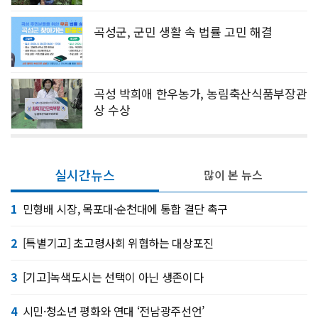
곡성군, 군민 생활 속 법률 고민 해결
곡성 박희애 한우농가, 농림축산식품부장관
상 수상
실시간뉴스
많이 본 뉴스
1
민형배 시장, 목포대·순천대에 통합 결단 촉구
2
[특별기고] 초고령사회 위협하는 대상포진
3
[기고]녹색도시는 선택이 아닌 생존이다
4
시민·청소년 평화와 연대 ‘전남광주선언’