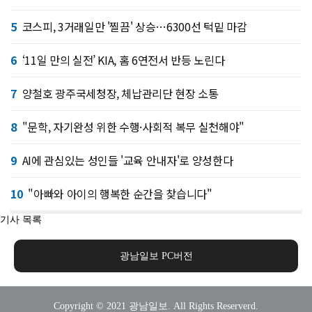
5
코스피, 3거래일만 '찔끔' 상승…6300선 턱밑 마감
6
‘11일 만의 실전’ KIA, 홈 6연전서 반등 노린다
7
양철호 광주국세청장, 체납관리단 현장 소통
8
"문학, 자기완성 위한 수행·사회적 복무 실천해야"
9
AI에 관심있는 성인들 '교육 안내자'로 양성한다
10
"아빠와 아이의 행복한 순간을 찾습니다"
기사 목록
광남일보 PC버전
Copyright © 2021 광남일보. All Rights Reserverd.