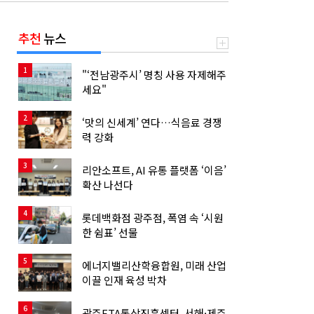
추천
뉴스
1
"‘전남광주시’ 명칭 사용 자제해주
세요"
2
‘맛의 신세계’ 연다…식음료 경쟁
력 강화
3
리안소프트, AI 유통 플랫폼 ‘이음’
확산 나선다
4
롯데백화점 광주점, 폭염 속 ‘시원
한 쉼표’ 선물
5
에너지밸리산학융합원, 미래 산업
이끌 인재 육성 박차
6
광주FTA통상진흥센터, 서해·제주