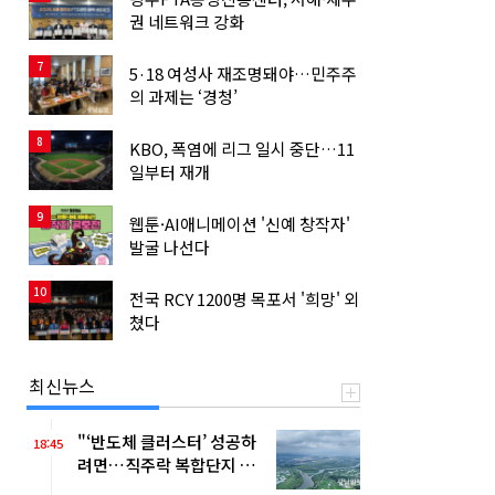
권 네트워크 강화
7
5·18 여성사 재조명돼야…민주주
의 과제는 ‘경청’
8
KBO, 폭염에 리그 일시 중단…11
일부터 재개
9
웹툰·AI애니메이션 '신예 창작자'
발굴 나선다
10
전국 RCY 1200명 목포서 '희망' 외
쳤다
최신뉴스
"‘반도체 클러스터’ 성공하
18:45
려면…직주락 복합단지 구
축"