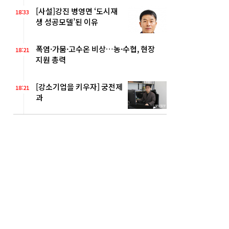
[사설]강진 병영면 ‘도시재
18:33
생 성공모델’된 이유
폭염·가뭄·고수온 비상…농·수협, 현장
18:21
지원 총력
[강소기업을 키우자] 궁전제
18:21
과