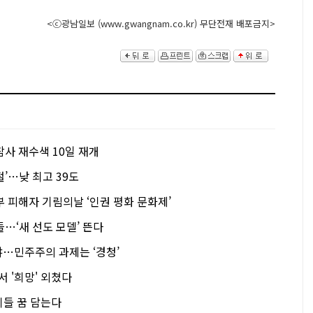
<ⓒ광남일보 (www.gwangnam.co.kr) 무단전재 배포금지>
사 재수색 10일 재개
’…낮 최고 39도
 피해자 기림의날 ‘인권 평화 문화제’
…‘새 선도 모델’ 뜬다
야…민주주의 과제는 ‘경청’
서 '희망' 외쳤다
이들 꿈 담는다