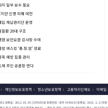
사지 일부 보수 필요
지만 인명 피해 여전
세입 체납관리단 운영
열질환 20대 구조
병원 보안요원 감사장 수여
밤 버스킹 ‘충.장.밤’ 성료
중독 예방 집중 관리
도체 주민 공론장 연다
개인정보보호정책
청소년보호정책
고충처리인제도
이메일
52 등록일 : 2012. 05. 03 | 인터넷신문 등록번호 : 광주 아-00193 등록일 : 2015. 2. 2 |
북구 무등로 254 (중흥동 695-5) ｜ 제보 및 문의 : 062)370-7000(代) 팩스 : 062)370-70