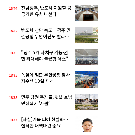
전남광주, 반도체 지원할 공
18:44
공기관 유치 나선다
반도체 산단 속도…광주 민
18:42
간공항 무안이전도 빨라질
듯
"광주 5개 자치구 기능·권
18:35
한 확대해야 불균형 해소"
폭염에 멈춘 무안공항 참사
18:35
재수색 10일 재개
민주 당권 주자들, 텃밭 호남
18:35
민심잡기 '사활'
[사설]가뭄 피해 현실화…
18:33
철저한 대책마련 중요