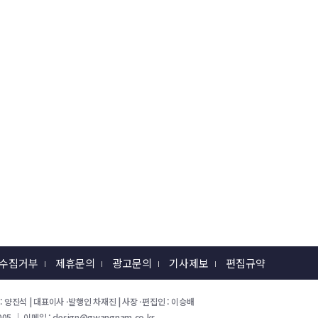
 수집거부
제휴문의
광고문의
기사제보
편집규약
 회장 : 양진석 | 대표이사 ·발행인 차재진 | 사장 ·편집인 : 이승배
05 ｜ 이메일 : design@gwangnam.co.kr