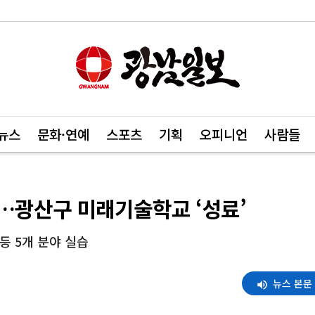
뉴스
문화·연예
스포츠
기획
오피니언
사람들
…광산구 미래기술학교 ‘성료’
등 5개 분야 실습
뉴스 본문