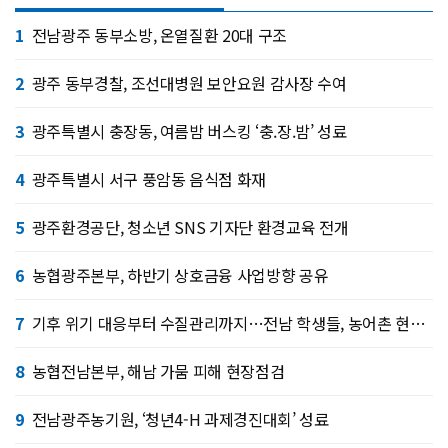
1
전남광주 동부소방, 온열질환 20대 구조
2
광주 동부경찰, 조선대병원 보안요원 감사장 수여
3
광주특별시 충장동, 여름밤 버스킹 ‘충.장.밤’ 성료
4
광주특별시 서구 풍암동 음식점 화재
5
광주환경공단, 청소년 SNS 기자단 환경교육 전개
6
농협광주본부, 하반기 상호금융 사업방향 공유
7
기후 위기 대응부터 수질관리까지…전남 학생들, 농어촌 현장서 배운다
8
농협전남본부, 해남 가뭄 피해 현장점검
9
전남광주농기원, ‘청년4-H 과제경진대회’ 성료