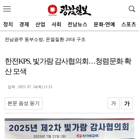
정치
경제
산업
사회
전남뉴스
문화·연예
스포츠
전남광주 동부소방, 온열질환 20대 구조
광주 동부경찰, 조선대병원 보안요원 감사장 수여
한전KPS, 빛가람 감사협의회…청렴문화 확
광주특별시 충장동, 여름밤 버스킹 ‘충.장.밤’ 성료
산 모색
광주특별시 서구 풍암동 음식점 화재
광주환경공단, 청소년 SNS 기자단 환경교육 전개
입력 : 2025. 07. 24(목) 11:23
농협광주본부, 하반기 상호금융 사업방향 공유
본문 음성 듣기
가
가
기후 위기 대응부터 수질관리까지…전남 학생들, 농어촌 ...
농협전남본부, 해남 가뭄 피해 현장점검
전남광주농기원, ‘청년4-H 과제경진대회’ 성료