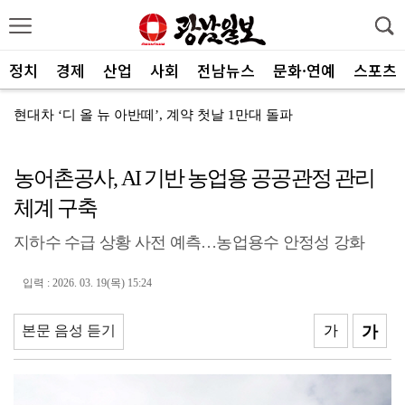
정치
경제
산업
사회
전남뉴스
문화·연예
스포츠
현대차 ‘디 올 뉴 아반떼’, 계약 첫날 1만대 돌파
[속보]전남광주특별시 초대 시민추천 부시장에 백승주·윤...
농어촌공사, AI 기반 농업용 공공관정 관리
코스피, 차익실현 매물에 6300선 약세
체계 구축
전남광주특별시, ‘빛고을 김장대전’ 김치납품업체 전남권...
지하수 수급 상황 사전 예측…농업용수 안정성 강화
"남도의 해수욕장서 무더위 잊고 즐겨요"
나주 상가서 화재…상가 등 8개소 피해
입력 : 2026. 03. 19(목) 15:24
여자 화장실 들어가 여성 훔쳐본 10대 검거
본문 음성 듣기
가
가
전남사회서비스원, 보건복지부 경영평가 ‘4년 연속 A등...
"여름휴가는 청정 바다 완도서 힐링"