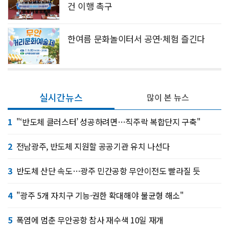
건 이행 촉구
한여름 문화놀이터서 공연·체험 즐긴다
실시간뉴스
많이 본 뉴스
1
"‘반도체 클러스터’ 성공하려면…직주락 복합단지 구축"
2
전남광주, 반도체 지원할 공공기관 유치 나선다
3
반도체 산단 속도…광주 민간공항 무안이전도 빨라질 듯
4
"광주 5개 자치구 기능·권한 확대해야 불균형 해소"
5
폭염에 멈춘 무안공항 참사 재수색 10일 재개