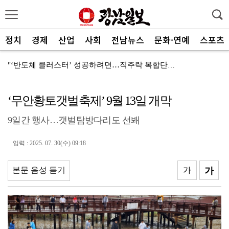
정치
경제
산업
사회
전남뉴스
문화·연예
스포츠
"‘반도체 클러스터’ 성공하려면…직주락 복합단지 구축"
전남광주, 반도체 지원할 공공기관 유치 나선다
‘무안황토갯벌축제’ 9월 13일 개막
반도체 산단 속도…광주 민간공항 무안이전도 빨라질 듯
9일간 행사…갯벌탐방다리도 선봬
"광주 5개 자치구 기능·권한 확대해야 불균형 해소"
폭염에 멈춘 무안공항 참사 재수색 10일 재개
입력 : 2025. 07. 30(수) 09:18
민주 당권 주자들, 텃밭 호남 민심잡기 '사활'
본문 음성 듣기
가
가
[사설]가뭄 피해 현실화…철저한 대책마련 중요
[사설]강진 병영면 ‘도시재생 성공모델’된 이유
폭염·가뭄·고수온 비상…농·수협, 현장 지원 총력