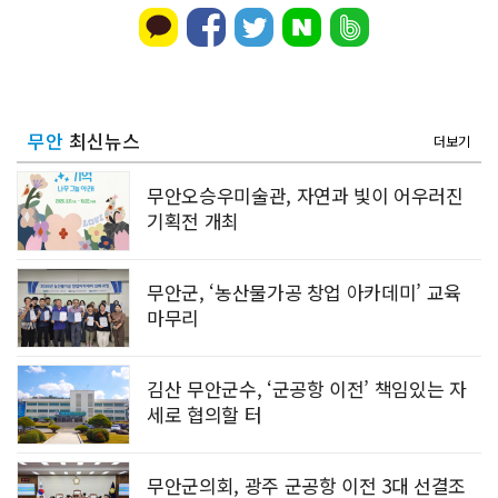
무안
최신뉴스
더보기
무안오승우미술관, 자연과 빛이 어우러진
기획전 개최
무안군, ‘농산물가공 창업 아카데미’ 교육
마무리
김산 무안군수, ‘군공항 이전’ 책임있는 자
세로 협의할 터
무안군의회, 광주 군공항 이전 3대 선결조