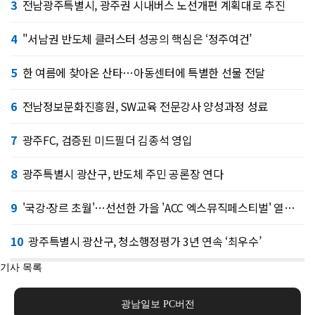
3
전남광주특별시, 광주권 시내버스 노선개편 계획대로 추진
4
"서남권 반도체 클러스터 성공의 핵심은 ‘정주여건’
5
한 여름에 찾아온 산타…아동센터에 특별한 선물 전달
6
전남정보문화진흥원, SW교육 전문강사 양성과정 성료
7
광주FC, 검증된 미드필더 김종석 영입
8
광주특별시 광산구, 반도체 주민 공론장 연다
9
'국강·장르 초월'…선선한 가을 'ACC 엑스뮤직페스티벌' 열린다
10
광주특별시 광산구, 청소행정평가 3년 연속 ‘최우수’
기사 목록
광남일보 PC버전