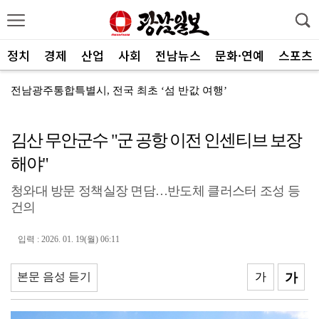
정치
경제
산업
사회
전남뉴스
문화·연예
스포츠
전남광주통합특별시, 전국 최초 ‘섬 반값 여행’
전남광주통합특별시, 공공기관 유치 총력전 돌입
김산 무안군수 "군 공항 이전 인센티브 보장
전남광주특별시, 광주권 시내버스 노선개편 계획대로 추진
해야"
"서남권 반도체 클러스터 성공의 핵심은 ‘정주여건’
청와대 방문 정책실장 면담…반도체 클러스터 조성 등
한 여름에 찾아온 산타…아동센터에 특별한 선물 전달
건의
전남정보문화진흥원, SW교육 전문강사 양성과정 성료
입력 : 2026. 01. 19(월) 06:11
광주FC, 검증된 미드필더 김종석 영입
광주특별시 광산구, 반도체 주민 공론장 연다
본문 음성 듣기
가
가
'국강·장르 초월'…선선한 가을 'ACC 엑스뮤직페스티...