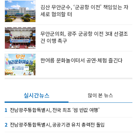
김산 무안군수, ‘군공항 이전’ 책임있는 자
세로 협의할 터
무안군의회, 광주 군공항 이전 3대 선결조
건 이행 촉구
한여름 문화놀이터서 공연·체험 즐긴다
실시간뉴스
많이 본 뉴스
1
전남광주통합특별시, 전국 최초 ‘섬 반값 여행’
2
전남광주통합특별시, 공공기관 유치 총력전 돌입