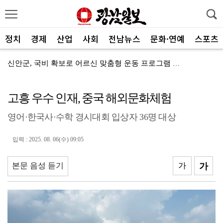
정치
경제
산업
사회
전남뉴스
문화·연예
스포츠
신안군, 국비 확보로 어르신 맞춤형 운동 프로그램 지속
전남광주통합특별시, 전국 최초 ‘섬 반값 여행’
고흥 우수 인재, 중국 해외문화체험
전남광주통합특별시, 공공기관 유치 총력전 돌입
영어·한국사·수학 경시대회 입상자 36명 대상
전남광주특별시, 광주권 시내버스 노선개편 계획대로 추진
"서남권 반도체 클러스터 성공의 핵심은 ‘정주여건’
입력 : 2025. 08. 06(수) 09:05
한 여름에 찾아온 산타…아동센터에 특별한 선물 전달
본문 음성 듣기
가
가
전남정보문화진흥원, SW교육 전문강사 양성과정 성료
광주FC, 검증된 미드필더 김종석 영입
광주특별시 광산구, 반도체 주민 공론장 연다