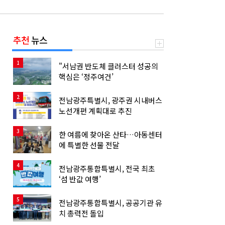
추천
뉴스
1
"서남권 반도체 클러스터 성공의
핵심은 ‘정주여건’
2
전남광주특별시, 광주권 시내버스
노선개편 계획대로 추진
3
한 여름에 찾아온 산타…아동센터
에 특별한 선물 전달
4
전남광주통합특별시, 전국 최초
‘섬 반값 여행’
5
전남광주통합특별시, 공공기관 유
치 총력전 돌입