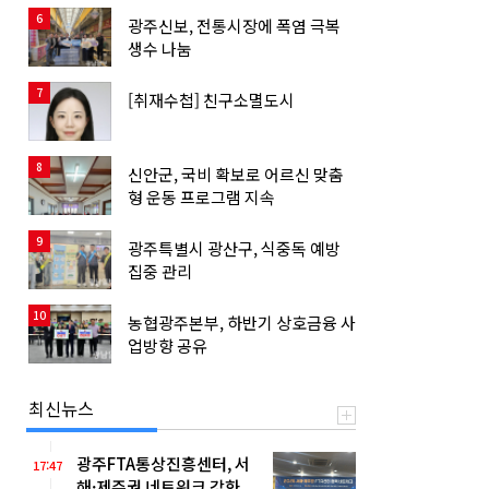
6
광주신보, 전통시장에 폭염 극복
생수 나눔
7
[취재수첩] 친구소멸도시
8
신안군, 국비 확보로 어르신 맞춤
형 운동 프로그램 지속
9
광주특별시 광산구, 식중독 예방
집중 관리
10
농협광주본부, 하반기 상호금융 사
업방향 공유
최신뉴스
광주FTA통상진흥센터, 서
17:47
해·제주권 네트워크 강화