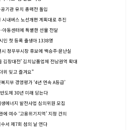
공기관 유치 총력전 돌입
 시내버스 노선개편 계획대로 추진
…아동센터에 특별한 선물 전달
시민 첫 등록 출생아 1338명
별시 정무부시장 후보에 백승주·윤난실
을 김장대전’ 김치납품업체 전남권역 확대
더위 잊고 즐겨요"
지부 경영평가 ‘4년 연속 A등급’
 반도체 30년 미래 담는다
재생에너지 발전사업 심의위원 모집
관에 여수 ‘고용위기지역’ 지정 건의
수서 제7회 섬의 날 연다