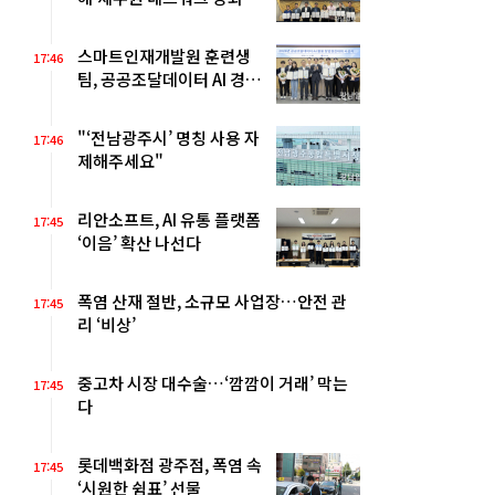
스마트인재개발원 훈련생
17:46
팀, 공공조달데이터 AI 경진
대회 ‘대상’
"‘전남광주시’ 명칭 사용 자
17:46
제해주세요"
리안소프트, AI 유통 플랫폼
17:45
‘이음’ 확산 나선다
폭염 산재 절반, 소규모 사업장…안전 관
17:45
리 ‘비상’
중고차 시장 대수술…‘깜깜이 거래’ 막는
17:45
다
롯데백화점 광주점, 폭염 속
17:45
‘시원한 쉼표’ 선물