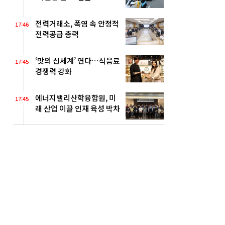
전력거래소, 폭염 속 안정적
17:46
전력공급 총력
‘맛의 신세계’ 연다…식음료
17:45
경쟁력 강화
에너지밸리산학융합원, 미
17:45
래 산업 이끌 인재 육성 박차