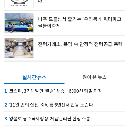
대
나주 드들섬서 즐기는 ‘우리동네 워터파크’
물놀이축제
전력거래소, 폭염 속 안정적 전력공급 총력
실시간뉴스
많이 본 뉴스
1
코스피, 3거래일만 '찔끔' 상승…6300선 턱밑 마감
2
‘11일 만의 실전’ KIA, 홈 6연전서 반등 노린다
3
양철호 광주국세청장, 체납관리단 현장 소통