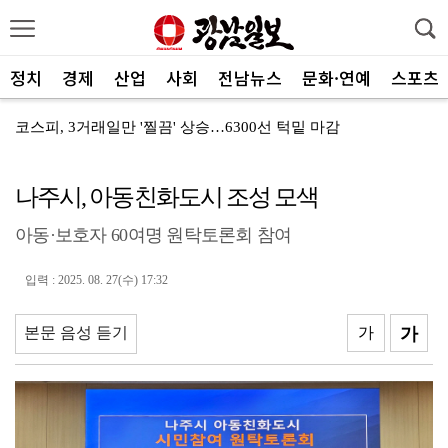
정치
경제
산업
사회
전남뉴스
문화·연예
스포츠
코스피, 3거래일만 '찔끔' 상승…6300선 턱밑 마감
‘11일 만의 실전’ KIA, 홈 6연전서 반등 노린다
나주시, 아동친화도시 조성 모색
양철호 광주국세청장, 체납관리단 현장 소통
아동·보호자 60여명 원탁토론회 참여
"문학, 자기완성 위한 수행·사회적 복무 실천해야"
AI에 관심있는 성인들 '교육 안내자'로 양성한다
입력 : 2025. 08. 27(수) 17:32
"아빠와 아이의 행복한 순간을 찾습니다"
본문 음성 듣기
가
가
[인사] 전남광주통합특별시교육청
고용보험 상시가입자 7개월째 증가…청년 고용 한파는 여...
안도걸 "갈등 현안 관련 공론화 플랫폼 특별시당에 열겠...