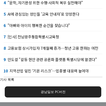
4
"문학, 자기완성 위한 수행·사회적 복무 실천해야"
5
AI에 관심있는 성인들 '교육 안내자'로 양성한다
6
"아빠와 아이의 행복한 순간을 찾습니다"
7
[인사] 전남광주통합특별시교육청
8
고용보험 상시가입자 7개월째 증가…청년 고용 한파는 여전
9
안도걸 "갈등 현안 관련 공론화 플랫폼 특별시당에 열겠다"
10
지역산업 덮친 ‘기온 리스크’…업종별 대응력 높여야
기사 목록
광남일보 PC버전