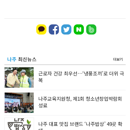
나주
최신뉴스
더보기
근로자 건강 최우선…‘냉풍조끼’로 더위 극
복
나주교육지원청, 제1회 청소년창업박람회
성료
나주 대표 맛집 브랜드 ‘나주밥상’ 49곳 확