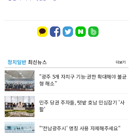
정치일반
최신뉴스
더보기
"광주 5개 자치구 기능·권한 확대해야 불균
형 해소"
민주 당권 주자들, 텃밭 호남 민심잡기 '사
활'
"‘전남광주시’ 명칭 사용 자제해주세요"