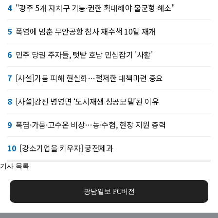
4
"광주 5개 자치구 기능·권한 확대해야 불균형 해소"
5
폭염에 멈춘 무안공항 참사 재수색 10일 재개
6
민주 당권 주자들, 텃밭 호남 민심잡기 '사활'
7
[사설]가뭄 피해 현실화…철저한 대책마련 중요
8
[사설]강진 병영면 ‘도시재생 성공모델’된 이유
9
폭염·가뭄·고수온 비상…농·수협, 현장 지원 총력
10
[강소기업을 키우자] 궁전제과
기사 목록
광남일보 PC버전