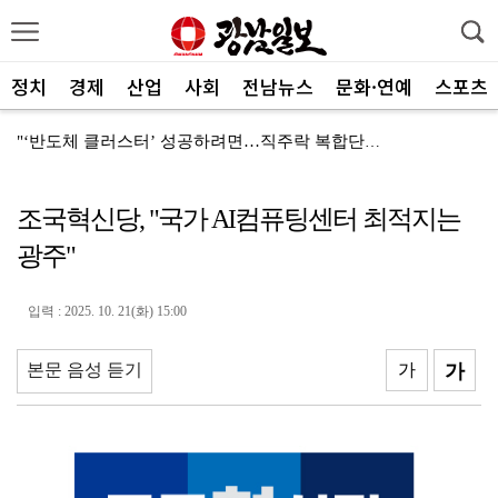
정치
경제
산업
사회
전남뉴스
문화·연예
스포츠
"‘반도체 클러스터’ 성공하려면…직주락 복합단지 구축"
전남광주, 반도체 지원할 공공기관 유치 나선다
조국혁신당, "국가 AI컴퓨팅센터 최적지는
반도체 산단 속도…광주 민간공항 무안이전도 빨라질 듯
광주"
"광주 5개 자치구 기능·권한 확대해야 불균형 해소"
폭염에 멈춘 무안공항 참사 재수색 10일 재개
입력 : 2025. 10. 21(화) 15:00
민주 당권 주자들, 텃밭 호남 민심잡기 '사활'
본문 음성 듣기
가
가
[사설]가뭄 피해 현실화…철저한 대책마련 중요
[사설]강진 병영면 ‘도시재생 성공모델’된 이유
폭염·가뭄·고수온 비상…농·수협, 현장 지원 총력