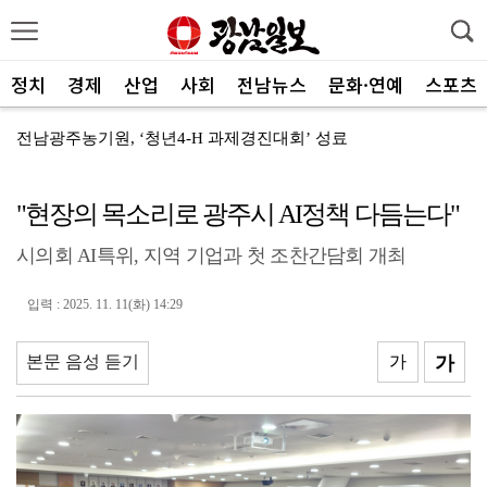
정치
경제
산업
사회
전남뉴스
문화·연예
스포츠
전남광주농기원, ‘청년4-H 과제경진대회’ 성료
광주특별시 광산구, 식중독 예방 집중 관리
"현장의 목소리로 광주시 AI정책 다듬는다"
광주신보, 전통시장에 폭염 극복 생수 나눔
시의회 AI특위, 지역 기업과 첫 조찬간담회 개최
신안군, 국비 확보로 어르신 맞춤형 운동 프로그램 지속
전남광주통합특별시, 전국 최초 ‘섬 반값 여행’
입력 : 2025. 11. 11(화) 14:29
전남광주통합특별시, 공공기관 유치 총력전 돌입
본문 음성 듣기
가
가
전남광주특별시, 광주권 시내버스 노선개편 계획대로 추진
"서남권 반도체 클러스터 성공의 핵심은 ‘정주여건’
한 여름에 찾아온 산타…아동센터에 특별한 선물 전달