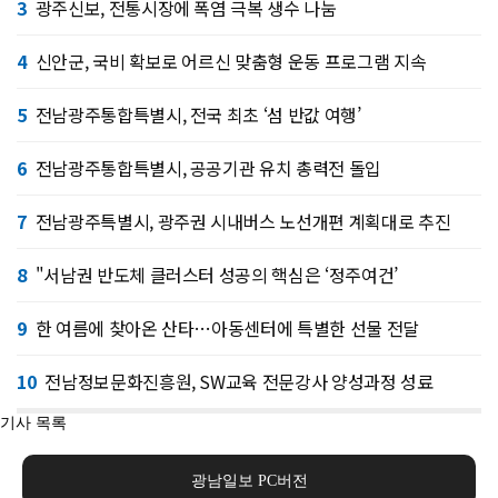
3
광주신보, 전통시장에 폭염 극복 생수 나눔
4
신안군, 국비 확보로 어르신 맞춤형 운동 프로그램 지속
5
전남광주통합특별시, 전국 최초 ‘섬 반값 여행’
6
전남광주통합특별시, 공공기관 유치 총력전 돌입
7
전남광주특별시, 광주권 시내버스 노선개편 계획대로 추진
8
"서남권 반도체 클러스터 성공의 핵심은 ‘정주여건’
9
한 여름에 찾아온 산타…아동센터에 특별한 선물 전달
10
전남정보문화진흥원, SW교육 전문강사 양성과정 성료
기사 목록
광남일보 PC버전