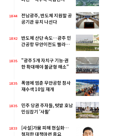
축"
전남광주, 반도체 지원할 공
18:44
공기관 유치 나선다
반도체 산단 속도…광주 민
18:42
간공항 무안이전도 빨라질
듯
"광주 5개 자치구 기능·권
18:35
한 확대해야 불균형 해소"
폭염에 멈춘 무안공항 참사
18:35
재수색 10일 재개
민주 당권 주자들, 텃밭 호남
18:35
민심잡기 '사활'
[사설]가뭄 피해 현실화…
18:33
철저한 대책마련 중요