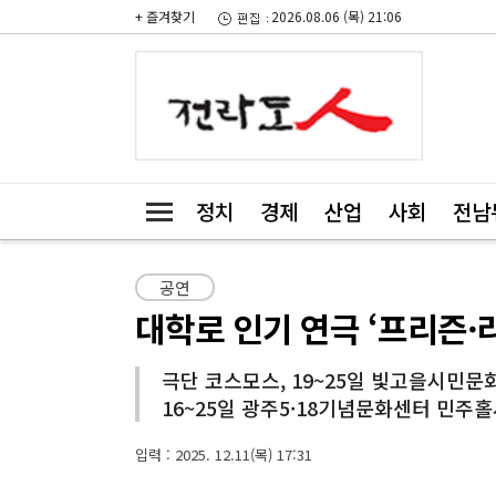
+ 즐겨찾기
2026.08.06 (목) 21:06
정치
경제
산업
사회
전남
공연
대학로 인기 연극 ‘프리즌·
극단 코스모스, 19~25일 빛고을시민문
16~25일 광주5·18기념문화센터 민주
입력 : 2025. 12.11(목) 17:31