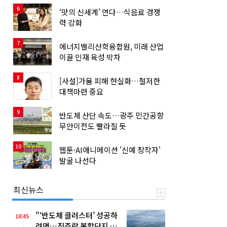
6
‘맛의 신세계’ 연다…식음료 경쟁
력 강화
7
에너지밸리산학융합원, 미래 산업
이끌 인재 육성 박차
8
[사설]가뭄 피해 현실화…철저한
대책마련 중요
9
반도체 산단 속도…광주 민간공항
무안이전도 빨라질 듯
10
웹툰·AI애니메이션 '신예 창작자'
발굴 나선다
최신뉴스
"‘반도체 클러스터’ 성공하
18:45
려면…직주락 복합단지 구