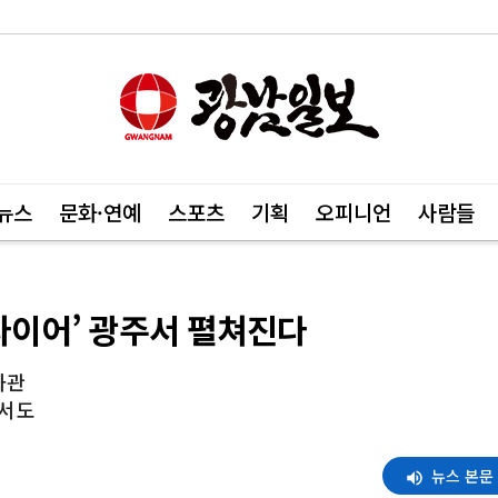
뉴스
문화·연예
스포츠
기획
오피니언
사람들
라이어’ 광주서 펼쳐진다
화관
홀서도
뉴스 본문