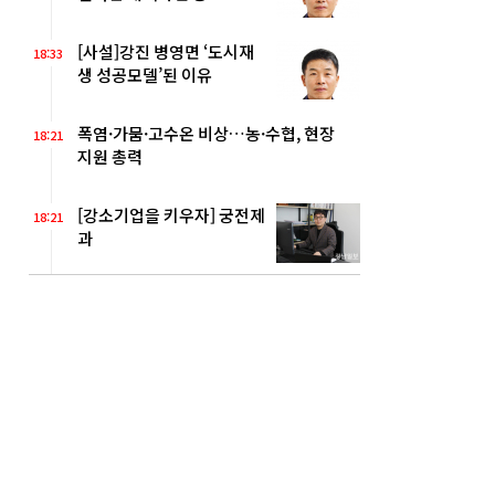
[사설]강진 병영면 ‘도시재
18:33
생 성공모델’된 이유
폭염·가뭄·고수온 비상…농·수협, 현장
18:21
지원 총력
[강소기업을 키우자] 궁전제
18:21
과