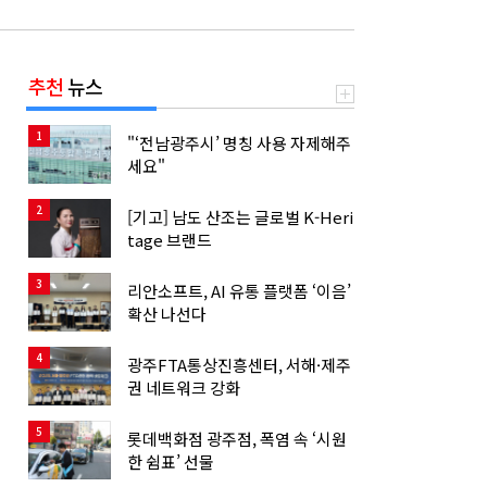
추천
뉴스
1
"‘전남광주시’ 명칭 사용 자제해주
세요"
2
[기고] 남도 산조는 글로벌 K-Heri
tage 브랜드
3
리안소프트, AI 유통 플랫폼 ‘이음’
확산 나선다
4
광주FTA통상진흥센터, 서해·제주
권 네트워크 강화
5
롯데백화점 광주점, 폭염 속 ‘시원
한 쉼표’ 선물