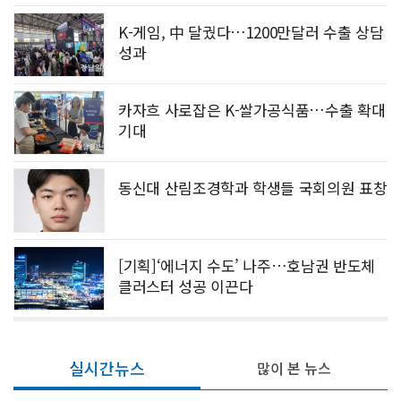
K-게임, 中 달궜다…1200만달러 수출 상담
성과
카자흐 사로잡은 K-쌀가공식품…수출 확대
기대
동신대 산림조경학과 학생들 국회의원 표창
[기획]‘에너지 수도’ 나주…호남권 반도체
클러스터 성공 이끈다
실시간뉴스
많이 본 뉴스