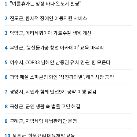
1
"여름휴가는 청정 바다 완도서 힐링"
2
진도군, 한시적 장애인 이동지원 서비스
3
담양군, 메타세쿼이아 가로수길 생육 개선
4
무안군, ‘농산물가공 창업 아카데미’ 교육 마무리
5
여수시, COP33 남해안 남중권 유치 민·관 힘 모은다
6
광양 매실 스파클링 와인 ‘섬진강의별’, 해외시장 공략
7
광양시, 시민과 함께 민선9기 공약 이행 점검
8
곡성군, 군민 생활 속 법률 고민 해결
9
구례군, 지방세입 체납관리단 운영
10
장흥군, 한우요리 메뉴개발 교육