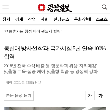
정치
경제
산업
사회
전남뉴스
문화·연예
스포츠
"여름휴가는 청정 바다 완도서 힐링"
진도군, 한시적 장애인 이동지원 서비스
동신대 방사선학과, 국가시험 5년 연속 100%
담양군, 메타세쿼이아 가로수길 생육 개선
합격
무안군, ‘농산물가공 창업 아카데미’ 교육 마무리
2018년 전국 수석 배출 등 명문학과 위상 '자리매김'
여수시, COP33 남해안 남중권 유치 민·관 힘 모은...
맞춤형 교육·집중 케어·맞춤형 학습 등 경쟁력 강화
광양 매실 스파클링 와인 ‘섬진강의별’, 해외시장 공략
입력 : 2026. 01. 12(월) 14:17
광양시, 시민과 함께 민선9기 공약 이행 점검
곡성군, 군민 생활 속 법률 고민 해결
본문 음성 듣기
가
가
구례군, 지방세입 체납관리단 운영