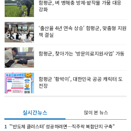
함평군, 벼 병해충 방제·밭작물 가뭄 대응
강화
‘출산율 4년 연속 상승’ 함평군, 맞춤형 지원
책 결실
함평군, 찾아가는 ‘방문의료지원사업’ 가동
함평군 ‘황박이’, 대한민국 공공 캐릭터 도
전장
실시간뉴스
많이 본 뉴스
1
"‘반도체 클러스터’ 성공하려면…직주락 복합단지 구축"