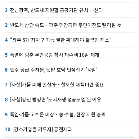
2
전남광주, 반도체 지원할 공공기관 유치 나선다
3
반도체 산단 속도…광주 민간공항 무안이전도 빨라질 듯
4
"광주 5개 자치구 기능·권한 확대해야 불균형 해소"
5
폭염에 멈춘 무안공항 참사 재수색 10일 재개
6
민주 당권 주자들, 텃밭 호남 민심잡기 '사활'
7
[사설]가뭄 피해 현실화…철저한 대책마련 중요
8
[사설]강진 병영면 ‘도시재생 성공모델’된 이유
9
폭염·가뭄·고수온 비상…농·수협, 현장 지원 총력
10
[강소기업을 키우자] 궁전제과