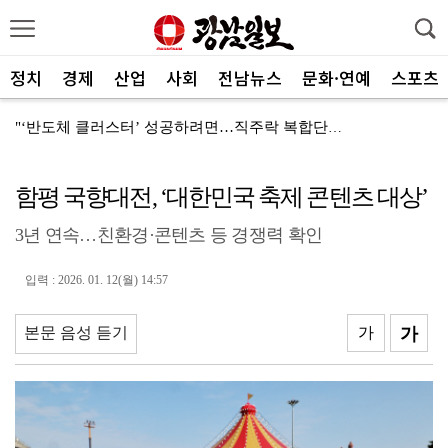
정치
경제
산업
사회
전남뉴스
문화·연예
스포츠
"‘반도체 클러스터’ 성공하려면…직주락 복합단지 구축"
전남광주, 반도체 지원할 공공기관 유치 나선다
함평 국향대전, ‘대한민국 축제 콘텐츠 대상’
반도체 산단 속도…광주 민간공항 무안이전도 빨라질 듯
3년 연속…친환경·콘텐츠 등 경쟁력 확인
"광주 5개 자치구 기능·권한 확대해야 불균형 해소"
폭염에 멈춘 무안공항 참사 재수색 10일 재개
입력 : 2026. 01. 12(월) 14:57
민주 당권 주자들, 텃밭 호남 민심잡기 '사활'
본문 음성 듣기
가
가
[사설]가뭄 피해 현실화…철저한 대책마련 중요
[사설]강진 병영면 ‘도시재생 성공모델’된 이유
폭염·가뭄·고수온 비상…농·수협, 현장 지원 총력