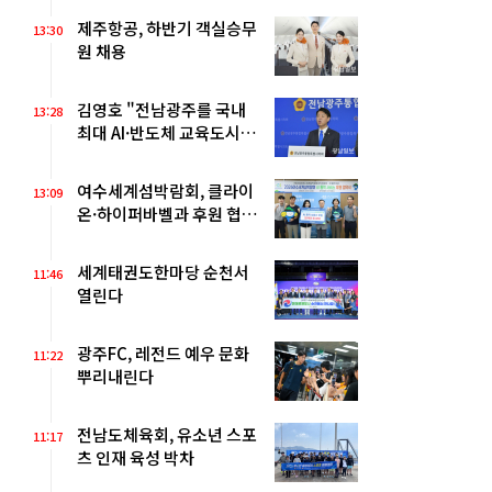
제주항공, 하반기 객실승무
13:30
원 채용
김영호 "전남광주를 국내
13:28
최대 AI·반도체 교육도시
로"
여수세계섬박람회, 클라이
13:09
온·하이퍼바벨과 후원 협약
체결
세계태권도한마당 순천서
11:46
열린다
광주FC, 레전드 예우 문화
11:22
뿌리내린다
전남도체육회, 유소년 스포
11:17
츠 인재 육성 박차