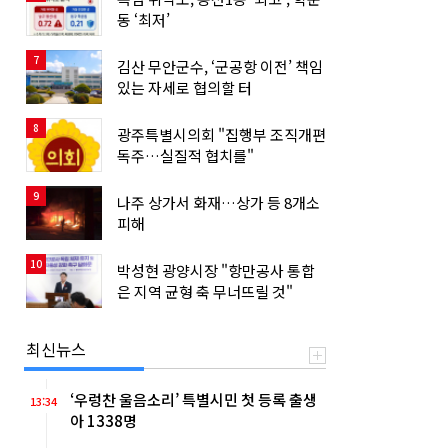
동 ‘최저’
7
김산 무안군수, ‘군공항 이전’ 책임
있는 자세로 협의할 터
8
광주특별시의회 "집행부 조직개편
독주…실질적 협치를"
9
나주 상가서 화재…상가 등 8개소
피해
10
박성현 광양시장 "항만공사 통합
은 지역 균형 축 무너뜨릴 것"
최신뉴스
‘우렁찬 울음소리’ 특별시민 첫 등록 출생
13:34
아 1338명