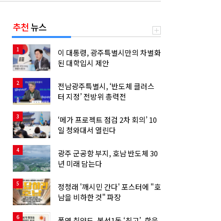
추천
뉴스
1
이 대통령, 광주특별시만의 차별화
된 대학입시 제안
2
전남광주특별시, ‘반도체 클러스
터 지정’ 전방위 총력전
3
‘메가 프로젝트 점검 2차 회의’ 10
일 청와대서 열린다
4
광주 군공항 부지, 호남 반도체 30
년 미래 담는다
5
정청래 '깨시민 간다' 포스터에 "호
남을 비하한 것" 파장
6
폭염 취약도, 봉선1동 ‘최고’, 학운