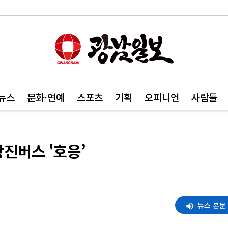
뉴스
문화·연예
스포츠
기획
오피니언
사람들
왕진버스 '호응’
뉴스 본문