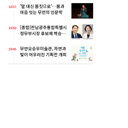
'말 대신 몸짓으로'…몸과
10:57
마음 잇는 무언의 인문학
[종합]전남광주통합특별시
10:50
정무부시장 후보에 백승주·
윤난실
무안오승우미술관, 자연과
10:45
빛이 어우러진 기획전 개최