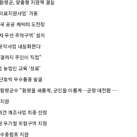
’ 함평군, 맞춤형 지원책 결실
문의료지원사업’ 가동
민국 공공 캐릭터 도전장
자 우선 주차구역’ 설치
수 공약사업 내실화한다
해결까지 주민이 직접"
 농업인 교육 ‘성료’
니단호박 우수품종 발굴
[민선 9기 포부] 이남오 함평군수 "함평을 새롭게, 군민을 이롭게…군정 대전환 시동"
 지원
여건 개조사업 최종 선정
원 우기철 위험구역 지정
 수중펌프 지원