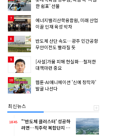
한 쉼표’ 선물
7
에너지밸리산학융합원, 미래 산업
이끌 인재 육성 박차
8
반도체 산단 속도…광주 민간공항
무안이전도 빨라질 듯
9
[사설]가뭄 피해 현실화…철저한
대책마련 중요
10
웹툰·AI애니메이션 '신예 창작자'
발굴 나선다
최신뉴스
"‘반도체 클러스터’ 성공하
18:45
려면…직주락 복합단지 구
축"