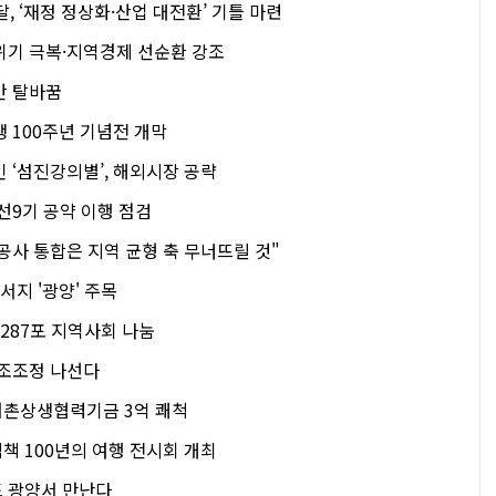
달, ‘재정 정상화·산업 대전환’ 기틀 마련
위기 극복·지역경제 선순환 강조
간 탈바꿈
 100주년 기념전 개막
 ‘섬진강의별’, 해외시장 공략
선9기 공약 이행 점검
공사 통합은 지역 균형 축 무너뜨릴 것"
서지 '광양' 주목
 287포 지역사회 나눔
구조조정 나선다
어촌상생협력기금 3억 쾌척
책 100년의 여행 전시회 개최
 광양서 만난다