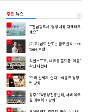
추천
뉴스
1
"‘전남광주시’ 명칭 사용 자제해주
세요"
2
[기고] 남도 산조는 글로벌 K-Heri
tage 브랜드
3
리안소프트, AI 유통 플랫폼 ‘이음’
확산 나선다
4
‘맛의 신세계’ 연다…식음료 경쟁
력 강화
5
광주FTA통상진흥센터, 서해·제주
권 네트워크 강화
6
롯데백화점 광주점, 폭염 속 ‘시원