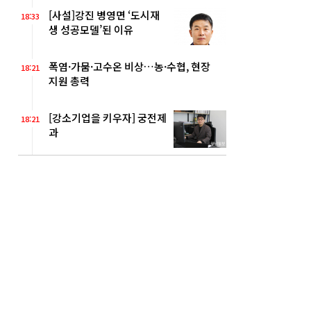
[사설]강진 병영면 ‘도시재
18:33
생 성공모델’된 이유
폭염·가뭄·고수온 비상…농·수협, 현장
18:21
지원 총력
[강소기업을 키우자] 궁전제
18:21
과