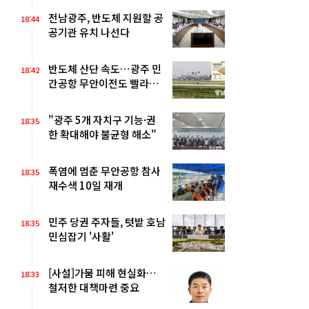
전남광주, 반도체 지원할 공
18:44
공기관 유치 나선다
반도체 산단 속도…광주 민
18:42
간공항 무안이전도 빨라질
듯
"광주 5개 자치구 기능·권
18:35
한 확대해야 불균형 해소"
폭염에 멈춘 무안공항 참사
18:35
재수색 10일 재개
민주 당권 주자들, 텃밭 호남
18:35
민심잡기 '사활'
[사설]가뭄 피해 현실화…
18:33
철저한 대책마련 중요