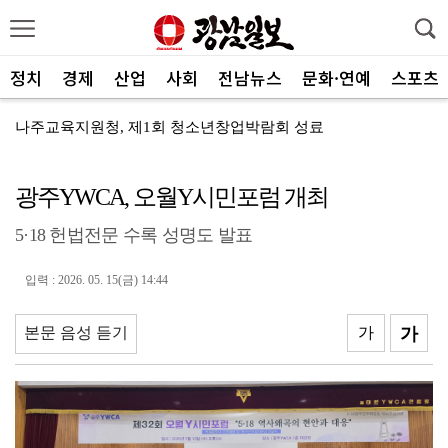
정치
경제
산업
사회
전남뉴스
문화·연예
스포츠
나주교육지원청, 제1회 청소년창업박람회 성료
여수세계섬박람회 성공 향해 자원봉사자 나선다
광주YWCA, 오월Y시민포럼 개최
전남광주 관광 매력 사진에 담는다
5·18 헌법전문 수록 성명도 발표
전남광주특별시, 체류형 산림관광 키운다
중기부, 지방소멸 대응 유공자 찾는다
입력 : 2026. 05. 15(금) 14:44
광산구자원봉사센터, 폭염 대응 통합자원지원단 활동
본문 음성 듣기
가
가
ACC '아시아의 장치들'전···누적 관람객 10만명 ...
SOOP 수퍼스, 고의정·서지혜 영입…전력 보강
광주자치경찰, ‘제11기 청년 서포터즈’ 112명 모집