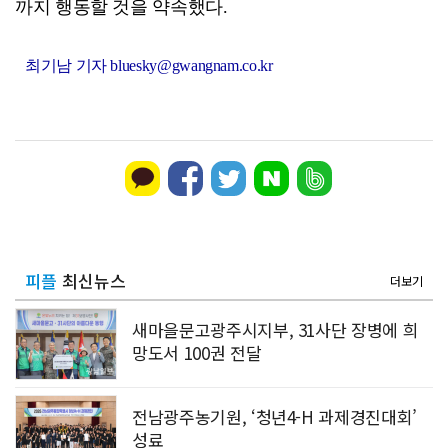
까지 행동할 것을 약속했다.
최기남 기자 bluesky@gwangnam.co.kr
피플
최신뉴스
더보기
새마을문고광주시지부, 31사단 장병에 희
망도서 100권 전달
전남광주농기원, ‘청년4-H 과제경진대회’
성료