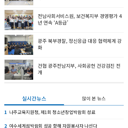
전남사회서비스원, 보건복지부 경영평가 4
년 연속 ‘A등급’
광주 북부경찰, 정신응급 대응 협력체계 강
화
건협 광주전남지부, 사회공헌 건강검진 전
개
실시간뉴스
많이 본 뉴스
1
나주교육지원청, 제1회 청소년창업박람회 성료
2
여수세계섬박람회 성공 향해 자원봉사자 나선다