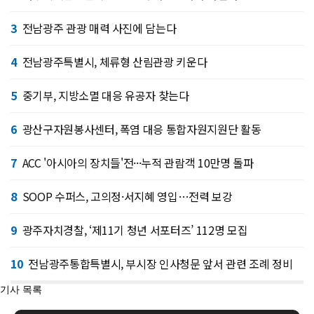
3
전남광주 관광 매력 사진에 담는다
4
전남광주특별시, 체류형 산림관광 키운다
5
중기부, 지방소멸 대응 유공자 찾는다
6
광산구자원봉사센터, 폭염 대응 통합자원지원단 활동
7
ACC '아시아의 장치들'전···누적 관람객 10만명 돌파
8
SOOP 수퍼스, 고의정·서지혜 영입…전력 보강
9
광주자치경찰, ‘제11기 청년 서포터즈’ 112명 모집
10
전남광주통합특별시, 부시장 인사청문 앞서 관련 조례 정비
기사 목록