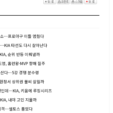
 취소…프로야구 이틀 멈췄다
활…KIA 타선도 다시 살아난다
IA, 순위 반등 이뤄낼까
김도영, 홈런왕·MVP 향해 질주
 산다…5강 경쟁 분수령
, 원정서 상위권 불씨 살릴까
런인데…KIA, 키움에 루징시리즈
KIA, 내야 고민 지울까
 직격…셀토스 품었다