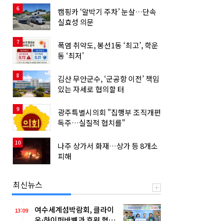
6
캠핑카 ‘알박기 주차’ 눈살…단속
실효성 의문
7
폭염 취약도, 봉선1동 ‘최고’, 학운
동 ‘최저’
8
김산 무안군수, ‘군공항 이전’ 책임
있는 자세로 협의할 터
9
광주특별시의회 "집행부 조직개편
독주…실질적 협치를"
10
나주 상가서 화재…상가 등 8개소
피해
최신뉴스
여수세계섬박람회, 클라이
13:09
온·하이퍼바벨과 후원 협약