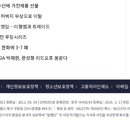
선수단에 가전제품 선물
규, 허벅지 부상으로 이탈
하주석 영입…이형범과 트레이드
한화전 루징시리즈
, 한화에 3-7 패
KIA 박재현, 완성형 리드오프 꿈꾼다
개인정보보호정책
청소년보호정책
고충처리인제도
이메일
52 등록일 : 2012. 05. 03 | 인터넷신문 등록번호 : 광주 아-00193 등록일 : 2015. 2. 2 |
북구 무등로 254 (중흥동 695-5) ｜ 제보 및 문의 : 062)370-7000(代) 팩스 : 062)370-70
든기사의 판권은 본사가 보유하며 “발행인” 의 사전 허가없이는 기사와 사진을 무단전재 복사를