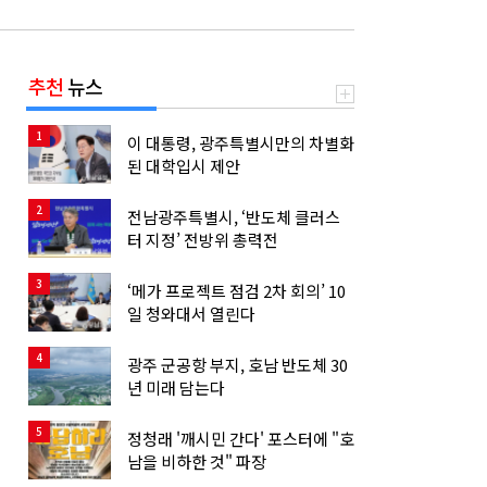
추천
뉴스
1
이 대통령, 광주특별시만의 차별화
된 대학입시 제안
2
전남광주특별시, ‘반도체 클러스
터 지정’ 전방위 총력전
3
‘메가 프로젝트 점검 2차 회의’ 10
일 청와대서 열린다
4
광주 군공항 부지, 호남 반도체 30
년 미래 담는다
5
정청래 '깨시민 간다' 포스터에 "호
남을 비하한 것" 파장