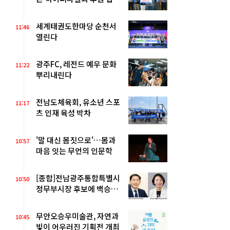
체결
세계태권도한마당 순천서
11:46
열린다
광주FC, 레전드 예우 문화
11:22
뿌리내린다
전남도체육회, 유소년 스포
11:17
츠 인재 육성 박차
'말 대신 몸짓으로'…몸과
10:57
마음 잇는 무언의 인문학
[종합]전남광주통합특별시
10:50
정무부시장 후보에 백승주·
윤난실
무안오승우미술관, 자연과
10:45
빛이 어우러진 기획전 개최