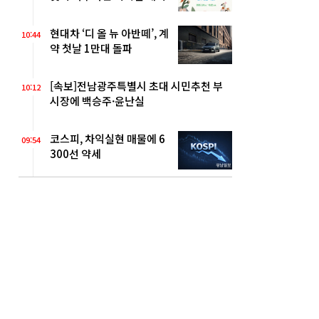
현대차 ‘디 올 뉴 아반떼’, 계
10:44
약 첫날 1만대 돌파
[속보]전남광주특별시 초대 시민추천 부
10:12
시장에 백승주·윤난실
코스피, 차익실현 매물에 6
09:54
300선 약세