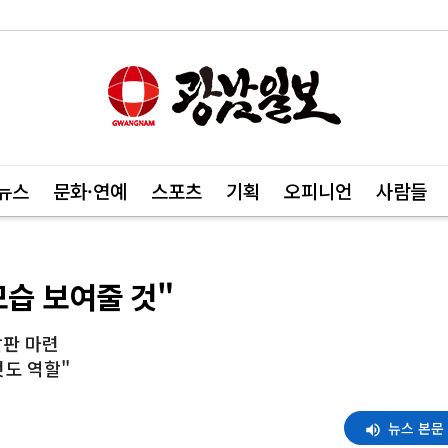
뉴스
문화·연예
스포츠
기획
오피니언
사람들
모습 보여줄 것"
발판 마련
것도 역할"
뉴스 본문