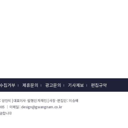
 수집거부
제휴문의
광고문의
기사제보
편집규약
 회장 : 양진석 | 대표이사 ·발행인 차재진 | 사장 ·편집인 : 이승배
05 ｜ 이메일 : design@gwangnam.co.kr
 금합니다