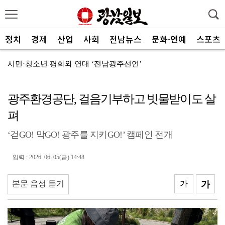
정치
경제
산업
사회
전남뉴스
문화·연예
스포츠
시민·청소년 평화와 연대 ‘전남광주선언’
코스피, 3거래일만 '찔끔' 상승…6300선 턱밑 마감
광주환경공단, 걸음기부하고 빗물받이도 살
‘11일 만의 실전’ KIA, 홈 6연전서 반등 노린다
펴
양철호 광주국세청장, 체납관리단 현장 소통
‘걷GO! 막GO! 광주를 지키GO!’ 캠페인 전개
"문학, 자기완성 위한 수행·사회적 복무 실천해야"
AI에 관심있는 성인들 '교육 안내자'로 양성한다
입력 : 2026. 06. 05(금) 14:48
"아빠와 아이의 행복한 순간을 찾습니다"
본문 음성 듣기
가
가
[인사] 전남광주통합특별시교육청
고용보험 상시가입자 7개월째 증가…청년 고용 한파는 여...