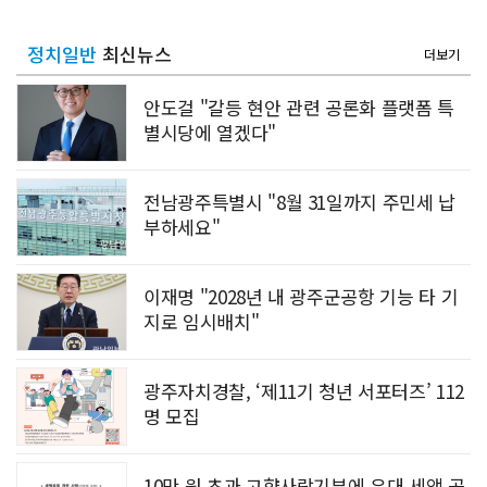
정치일반
최신뉴스
더보기
안도걸 "갈등 현안 관련 공론화 플랫폼 특
별시당에 열겠다"
전남광주특별시 "8월 31일까지 주민세 납
부하세요"
이재명 "2028년 내 광주군공항 기능 타 기
지로 임시배치"
광주자치경찰, ‘제11기 청년 서포터즈’ 112
명 모집
10만 원 초과 고향사랑기부에 우대 세액 공