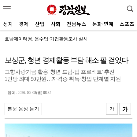
정치
경제
산업
사회
전남뉴스
문화·연예
스포츠
호남데이터청, 운수업·기업활동조사 실시
‘우렁찬 울음소리’ 특별시민 첫 등록 출생아 1338명
보성군, 청년 경제활동 부담 해소 팔 걷었다
제주항공, 하반기 객실승무원 채용
고향사랑기금 활용 '청년 드림-업 프로젝트' 추진
김영호 "전남광주를 국내 최대 AI·반도체 교육도시로"
1인당 최대 50만원…자격증 취득·창업 단계별 지원
여수세계섬박람회, 클라이온·하이퍼바벨과 후원 협약 체결
입력 : 2026. 06. 08(월) 08:34
세계태권도한마당 순천서 열린다
광주FC, 레전드 예우 문화 뿌리내린다
본문 음성 듣기
가
가
전남도체육회, 유소년 스포츠 인재 육성 박차
'말 대신 몸짓으로'…몸과 마음 잇는 무언의 인문학