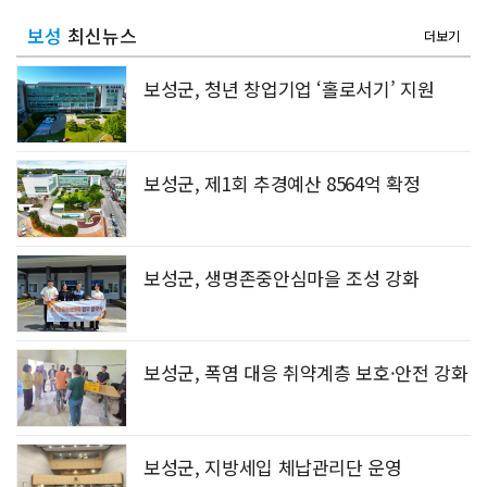
보성
최신뉴스
더보기
보성군, 청년 창업기업 ‘홀로서기’ 지원
보성군, 제1회 추경예산 8564억 확정
보성군, 생명존중안심마을 조성 강화
보성군, 폭염 대응 취약계층 보호·안전 강화
보성군, 지방세입 체납관리단 운영