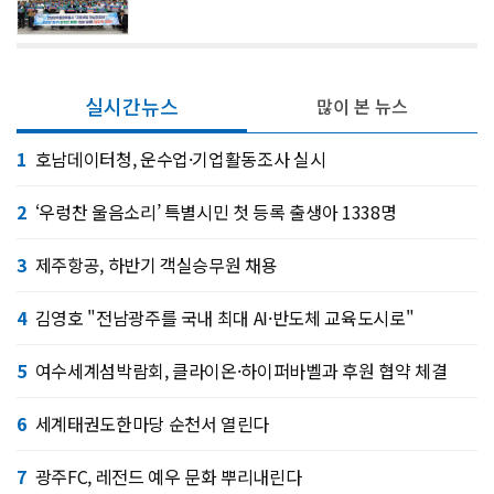
실시간뉴스
많이 본 뉴스
1
호남데이터청, 운수업·기업활동조사 실시
2
‘우렁찬 울음소리’ 특별시민 첫 등록 출생아 1338명
3
제주항공, 하반기 객실승무원 채용
4
김영호 "전남광주를 국내 최대 AI·반도체 교육도시로"
5
여수세계섬박람회, 클라이온·하이퍼바벨과 후원 협약 체결
6
세계태권도한마당 순천서 열린다
7
광주FC, 레전드 예우 문화 뿌리내린다