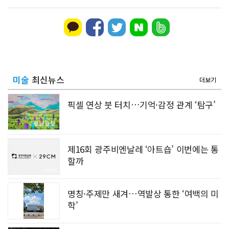
미술
최신뉴스
더보기
픽셀 연상 붓 터치…기억·감정 관계 ‘탐구’
제16회 광주비엔날레 ‘아트숍’ 이번에는 통
할까
명칭·주제만 새겨…역발상 통한 ‘여백의 미
학’