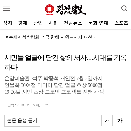
정치
경제
산업
사회
전남뉴스
문화·연예
스포츠
여수세계섬박람회 성공 향해 자원봉사자 나선다
전남광주 관광 매력 사진에 담는다
전남광주특별시, 체류형 산림관광 키운다
시민들 얼굴에 담긴 삶의 서사…시대를 기록
중기부, 지방소멸 대응 유공자 찾는다
하다
광산구자원봉사센터, 폭염 대응 통합자원지원단 활동
은암미술관, 석주 박종석 개인전 7월 2일까지
ACC '아시아의 장치들'전···누적 관람객 10만명 ...
인물화 30여점·미디어 담긴 얼굴 초상 5000점
19·26일 시민 초상 드로잉 프로젝트 진행 관심
SOOP 수퍼스, 고의정·서지혜 영입…전력 보강
광주자치경찰, ‘제11기 청년 서포터즈’ 112명 모집
입력 : 2026. 06. 16(화) 17:39
전남광주통합특별시, 부시장 인사청문 앞서 관련 조례 정...
본문 음성 듣기
가
가
중진공, 유망 중소기업 최대 20억 성장자금