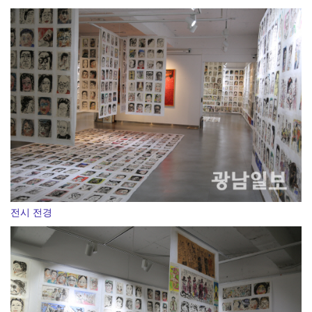
여수세계섬박람회 성공 향해 자원봉사자 나선다
전시 전경