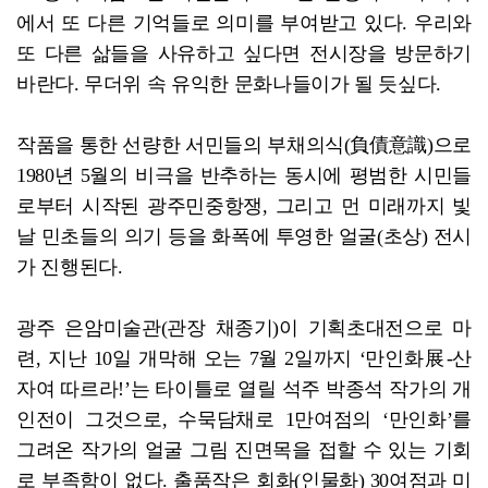
에서 또 다른 기억들로 의미를 부여받고 있다. 우리와
또 다른 삶들을 사유하고 싶다면 전시장을 방문하기
바란다. 무더위 속 유익한 문화나들이가 될 듯싶다.
작품을 통한 선량한 서민들의 부채의식(負債意識)으로
1980년 5월의 비극을 반추하는 동시에 평범한 시민들
로부터 시작된 광주민중항쟁, 그리고 먼 미래까지 빛
날 민초들의 의기 등을 화폭에 투영한 얼굴(초상) 전시
가 진행된다.
광주 은암미술관(관장 채종기)이 기획초대전으로 마
련, 지난 10일 개막해 오는 7월 2일까지 ‘만인화展-산
자여 따르라!’는 타이틀로 열릴 석주 박종석 작가의 개
인전이 그것으로, 수묵담채로 1만여점의 ‘만인화’를
그려온 작가의 얼굴 그림 진면목을 접할 수 있는 기회
로 부족함이 없다. 출품작은 회화(인물화) 30여점과 미