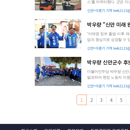
스’를 마무리했다. 군은 지난 4월 1일부터 5월 29일까지 13개 읍면 농기계임대사업소에서 서비스를
운영했으며, 올해 8...
신안=이훈기 기자 leek2123@g
박우량 "신안 미래 
“이재명 정부 출범 이후 
업의 중심지로 성장할 수 있는 절호의 기회를 
난 1일 6·3지방선거...
신안=이훈기 기자 leek2123@g
박우량 신안군수 후보
더불어민주당 박우량 신안
발표하며 현장 노동자 지원 강화에 나섰다. 박 후보는 최근 
를 책임지는 분들이 정당...
신안=이훈기 기자 leek2123@g
1
2
3
4
5