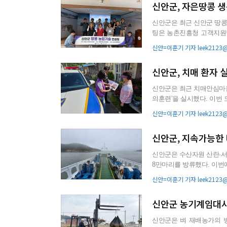
신안군, 자은땅콩 생
신안군은 최근 신안군 땅콩 재
팅은 농촌진흥청 고객지원
은 주요 영농 애로사항을 ..
신안=이훈기 기자 leek2123@g
신안군, 치매 환자 
신안군은 최근 치매안심마을
의훈련’을 실시했다. 이번 모의훈련은 고령 인구가 밀집된 농어촌 마을의 지리적 여건을 고려해 실
종 발생 시 골든타임을...
신안=이훈기 기자 leek2123@g
신안군, 지속가능한
신안군은 수산자원 산란·서
8만마리를 방류했다. 이번에 방류한 쥐노래미는 전장 5㎝ 이상이며, 국립수산물품질관리원의 전염
병 검사를 마친 건강하고 ..
신안=이훈기 기자 leek2123@g
신안군 농기계임대사
신안군은 벼 재배농가의 