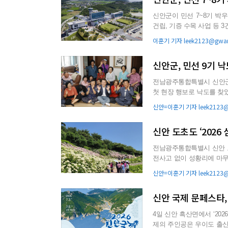
신안군이 민선 7~8기 박
건립, 기증 수목 사업 등 
했다. 9일 군에 따...
이훈기 기자 leek2123@gwan
신안군, 민선 9기 
전남광주통합특별시 신안군이
첫 현장 행보로 낙도를 찾
‘주민 중심 행정’ 의지...
신안=이훈기 기자 leek2123@g
신안 도초도 ‘2026
전남광주통합특별시 신안 도
전사고 없이 성황리에 마무리했다. 6일 신안군에 따르면 최근 열린 ‘2026
의 혼란 등 고유...
신안=이훈기 기자 leek2123@g
신안 국제 문페스타,
4일 신안 흑산면에서 ‘20
제의 주인공은 우이도 출신