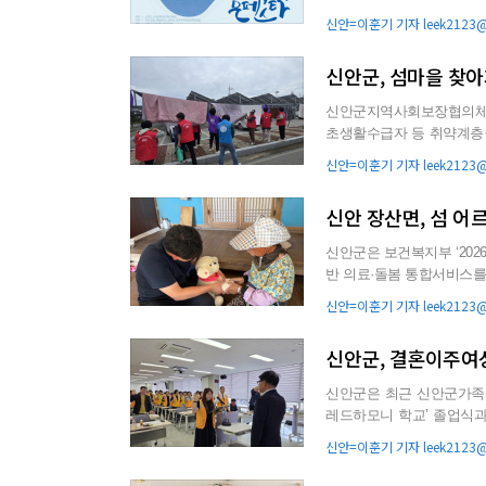
산포로 이동하던...
신안=이훈기 기자 leek2123@g
신안군, 섬마을 찾아
신안군지역사회보장협의체는
초생활수급자 등 취약계층을 대
스에는 신안군지역사회보장
신안=이훈기 기자 leek2123@g
신안 장산면, 섬 어르
신안군은 보건복지부 ‘202
반 의료·돌봄 통합서비스를 본격 추진한다. 이번 사업은 전
이 낮고 통합 돌봄...
신안=이훈기 기자 leek2123@g
신안군, 결혼이주여
신안군은 최근 신안군가족센
레드하모니 학교’ 졸업식과 ‘천사하모
안정적인 지역사회 정착과..
신안=이훈기 기자 leek2123@g