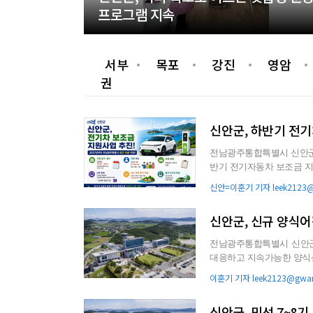
프로그램 지속
서부
목포
강진
영암
권
신안군, 하반기 전기
전남광주통합특별시 신안군
반기 전기자동차 보조금 지원사업(3차)을 추진한다. 
받을 예정이다. 신청은...
신안=이훈기 기자 leek2123@g
신안군, 신규 양식어
전남광주통합특별시 신안군
대응하고 지속가능한 양식산
이번에 확보된 신규 양식어.
이훈기 기자 leek2123@gwan
신안군, 민선 7~8기