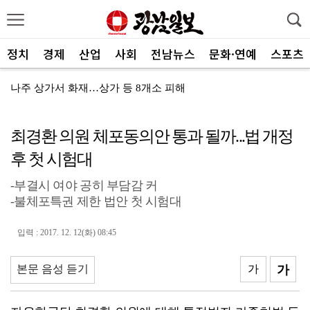
정치
경제
산업
사회
전남뉴스
문화·연예
스포츠
나주 상가서 화재…상가 등 8개소 피해
여자 화장실 들어가 여성 훔쳐본 10대 검거
최경환 의원 체포동의안 통과 될까...법 개정
전남사회서비스원, 보건복지부 경영평가 ‘4년 연속 A등...
후 첫 시험대
"여름휴가는 청정 바다 완도서 힐링"
-부결시 여야 공히 부담감 커
진도군, 한시적 장애인 이동지원 서비스
-불체포특권 제한 법안 첫 시험대
담양군, 메타세쿼이아 가로수길 생육 개선
입력 : 2017. 12. 12(화) 08:45
무안군, ‘농산물가공 창업 아카데미’ 교육 마무리
여수시, COP33 남해안 남중권 유치 민·관 힘 모은...
본문 음성 듣기
가
가
광양 매실 스파클링 와인 ‘섬진강의별’, 해외시장 공략