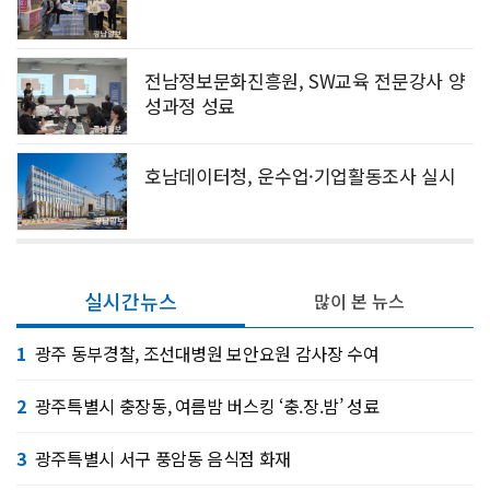
전남정보문화진흥원, SW교육 전문강사 양
성과정 성료
호남데이터청, 운수업·기업활동조사 실시
실시간뉴스
많이 본 뉴스
1
광주 동부경찰, 조선대병원 보안요원 감사장 수여
2
광주특별시 충장동, 여름밤 버스킹 ‘충.장.밤’ 성료
3
광주특별시 서구 풍암동 음식점 화재