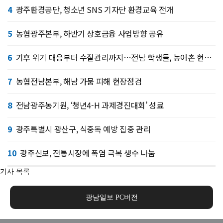
4
광주환경공단, 청소년 SNS 기자단 환경교육 전개
5
농협광주본부, 하반기 상호금융 사업방향 공유
6
기후 위기 대응부터 수질관리까지…전남 학생들, 농어촌 현장서 배운다
7
농협전남본부, 해남 가뭄 피해 현장점검
8
전남광주농기원, ‘청년4-H 과제경진대회’ 성료
9
광주특별시 광산구, 식중독 예방 집중 관리
10
광주신보, 전통시장에 폭염 극복 생수 나눔
기사 목록
광남일보 PC버전