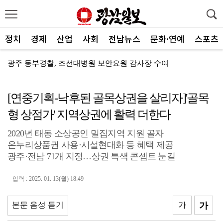
정치
경제
산업
사회
전남뉴스
문화·연예
스포츠
광주 동부경찰, 조선대병원 보안요원 감사장 수여
광주특별시 충장동, 여름밤 버스킹 ‘충.장.밤’ 성료
[연중기획-낙후된 골목상권을 살리자]'골목
광주특별시 서구 풍암동 음식점 화재
형 상점가' 지역상권에 활력 더한다
광주환경공단, 청소년 SNS 기자단 환경교육 전개
2020년 태동 소상공인 밀집지역 지원 골자
농협광주본부, 하반기 상호금융 사업방향 공유
온누리상품권 사용·시설현대화 등 혜택 제공
광주·전남 71개 지정…상권 특색 콘셉트 눈길
기후 위기 대응부터 수질관리까지…전남 학생들, 농어촌 ...
농협전남본부, 해남 가뭄 피해 현장점검
입력 : 2025. 01. 13(월) 18:49
전남광주농기원, ‘청년4-H 과제경진대회’ 성료
본문 음성 듣기
가
가
광주특별시 광산구, 식중독 예방 집중 관리