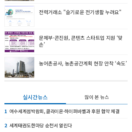
전력거래소 "슬기로운 전기생활 누려요"
문체부-콘진원, 콘텐츠 스타트업 지원 ‘맞
손’
농어촌공사, 농촌공간계획 현장 안착 ‘속도’
실시간뉴스
많이 본 뉴스
1
여수세계섬박람회, 클라이온·하이퍼바벨과 후원 협약 체결
2
세계태권도한마당 순천서 열린다