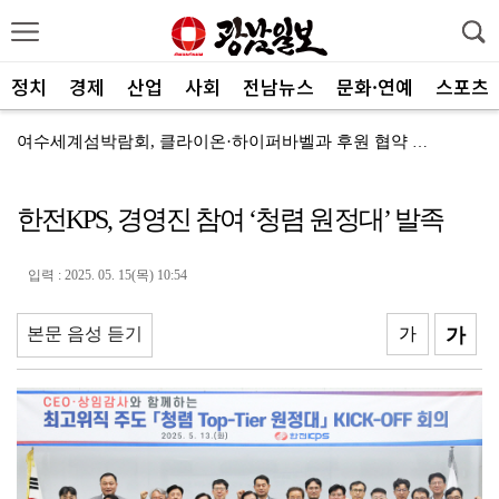
정치
경제
산업
사회
전남뉴스
문화·연예
스포츠
여수세계섬박람회, 클라이온·하이퍼바벨과 후원 협약 체결
세계태권도한마당 순천서 열린다
한전KPS, 경영진 참여 ‘청렴 원정대’ 발족
광주FC, 레전드 예우 문화 뿌리내린다
전남도체육회, 유소년 스포츠 인재 육성 박차
입력 : 2025. 05. 15(목) 10:54
'말 대신 몸짓으로'…몸과 마음 잇는 무언의 인문학
본문 음성 듣기
가
가
[종합]전남광주통합특별시 정무부시장 후보에 백승주·윤난...
무안오승우미술관, 자연과 빛이 어우러진 기획전 개최
현대차 ‘디 올 뉴 아반떼’, 계약 첫날 1만대 돌파
[속보]전남광주특별시 초대 시민추천 부시장에 백승주·윤...