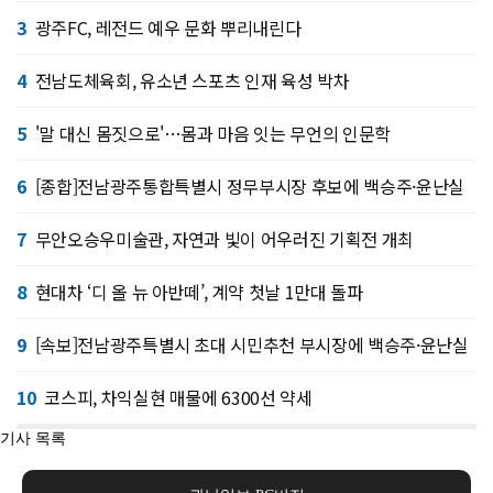
3
광주FC, 레전드 예우 문화 뿌리내린다
4
전남도체육회, 유소년 스포츠 인재 육성 박차
5
'말 대신 몸짓으로'…몸과 마음 잇는 무언의 인문학
6
[종합]전남광주통합특별시 정무부시장 후보에 백승주·윤난실
7
무안오승우미술관, 자연과 빛이 어우러진 기획전 개최
8
현대차 ‘디 올 뉴 아반떼’, 계약 첫날 1만대 돌파
9
[속보]전남광주특별시 초대 시민추천 부시장에 백승주·윤난실
10
코스피, 차익실현 매물에 6300선 약세
기사 목록