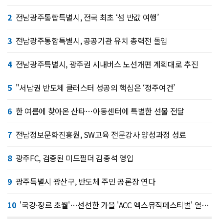
2
전남광주통합특별시, 전국 최초 ‘섬 반값 여행’
3
전남광주통합특별시, 공공기관 유치 총력전 돌입
4
전남광주특별시, 광주권 시내버스 노선개편 계획대로 추진
5
"서남권 반도체 클러스터 성공의 핵심은 ‘정주여건’
6
한 여름에 찾아온 산타…아동센터에 특별한 선물 전달
7
전남정보문화진흥원, SW교육 전문강사 양성과정 성료
8
광주FC, 검증된 미드필더 김종석 영입
9
광주특별시 광산구, 반도체 주민 공론장 연다
10
'국강·장르 초월'…선선한 가을 'ACC 엑스뮤직페스티벌' 열린다