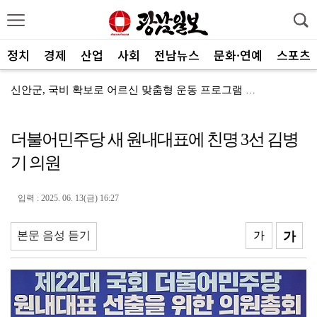
정치
경제
산업
사회
전남뉴스
문화·연예
스포츠
신안군, 국비 확보로 어르신 맞춤형 운동 프로그램 지속
전남광주통합특별시, 전국 최초 ‘섬 반값 여행’
더불어민주당 새 원내대표에 친명 3선 김병
전남광주통합특별시, 공공기관 유치 총력전 돌입
기 의원
전남광주특별시, 광주권 시내버스 노선개편 계획대로 추진
"서남권 반도체 클러스터 성공의 핵심은 ‘정주여건’
입력 : 2025. 06. 13(금) 16:27
한 여름에 찾아온 산타…아동센터에 특별한 선물 전달
본문 음성 듣기
가
가
전남정보문화진흥원, SW교육 전문강사 양성과정 성료
광주FC, 검증된 미드필더 김종석 영입
광주특별시 광산구, 반도체 주민 공론장 연다