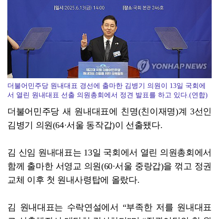
'국강·장르 초월'…선선한 가을 'ACC 엑스뮤직페스티...
더불어민주당 원내대표 경선에 출마한 김병기 의원이 13일 국회에
서 열린 원내대표 선출 의원총회에서 정견 발표를 하고 있다.(연합)
더불어민주당 새 원내대표에 친명(친이재명)계 3선인
김병기 의원(64·서울 동작갑)이 선출됐다.
김 신임 원내대표는 13일 국회에서 열린 의원총회에서
함께 출마한 서영교 의원(60·서울 중랑갑)을 꺾고 정권
교체 이후 첫 원내사령탑에 올랐다.
김 원내대표는 수락연설에서 “부족한 저를 원내대표