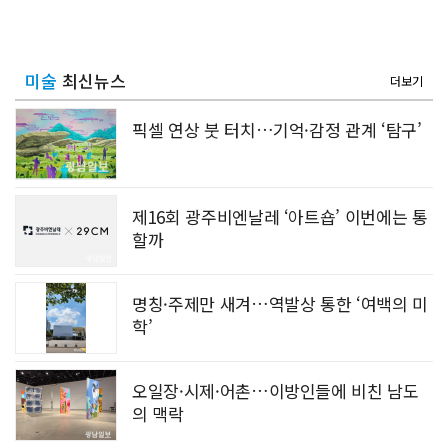
미술
최신뉴스
더보기
픽셀 연상 붓 터치…기억·감정 관계 ‘탐구’
제16회 광주비엔날레 ‘아트숍’ 이번에는 통
할까
명칭·주제만 새겨…역발상 통한 ‘여백의 미
학’
오일장·시제·어촌…이방인들에 비친 남도
의 맥락