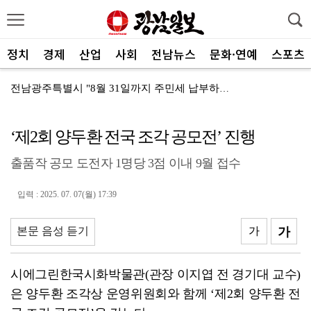
정치
경제
산업
사회
전남뉴스
문화·연예
스포츠
전남광주특별시 "8월 31일까지 주민세 납부하세요"
농어촌공사 나주지사, 농업인 폭염 피해 예방 ‘총력’
‘제2회 양두환 전국 조각 공모전’ 진행
콘진원, 신기술 융복합 콘텐츠 인재 성과 ‘주목’
출품작 공모 도전자 1명당 3점 이내 9월 접수
전남 양궁, 회장기 전국대회서 ‘금빛 과녁’
[속보]"2028년 중순까지 광주군공항 기능 타기지로 ...
입력 : 2025. 07. 07(월) 17:39
광양제철소, 독거노인 지원금 4000만원 전달
본문 음성 듣기
가
가
나주교육지원청, 제1회 청소년창업박람회 성료
여수세계섬박람회 성공 향해 자원봉사자 나선다
시에그린한국시화박물관(관장 이지엽 전 경기대 교수)
은 양두환 조각상 운영위원회와 함께 ‘제2회 양두환 전
전남광주 관광 매력 사진에 담는다