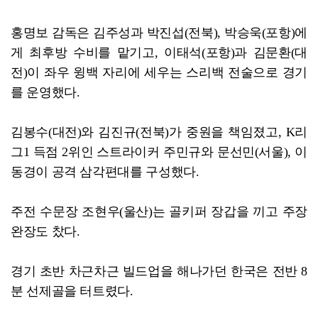
홍명보 감독은 김주성과 박진섭(전북), 박승욱(포항)에
게 최후방 수비를 맡기고, 이태석(포항)과 김문환(대
전)이 좌우 윙백 자리에 세우는 스리백 전술으로 경기
를 운영했다.
김봉수(대전)와 김진규(전북)가 중원을 책임졌고, K리
그1 득점 2위인 스트라이커 주민규와 문선민(서울), 이
동경이 공격 삼각편대를 구성했다.
주전 수문장 조현우(울산)는 골키퍼 장갑을 끼고 주장
완장도 찼다.
경기 초반 차근차근 빌드업을 해나가던 한국은 전반 8
분 선제골을 터트렸다.