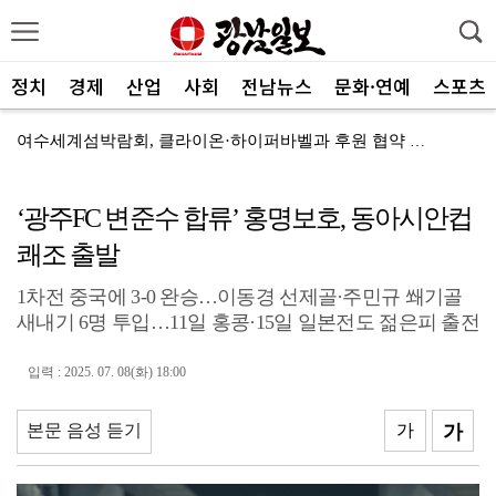
정치
경제
산업
사회
전남뉴스
문화·연예
스포츠
여수세계섬박람회, 클라이온·하이퍼바벨과 후원 협약 체결
세계태권도한마당 순천서 열린다
‘광주FC 변준수 합류’ 홍명보호, 동아시안컵
광주FC, 레전드 예우 문화 뿌리내린다
쾌조 출발
전남도체육회, 유소년 스포츠 인재 육성 박차
1차전 중국에 3-0 완승…이동경 선제골·주민규 쐐기골
'말 대신 몸짓으로'…몸과 마음 잇는 무언의 인문학
새내기 6명 투입…11일 홍콩·15일 일본전도 젊은피 출전
[종합]전남광주통합특별시 정무부시장 후보에 백승주·윤난...
입력 : 2025. 07. 08(화) 18:00
무안오승우미술관, 자연과 빛이 어우러진 기획전 개최
현대차 ‘디 올 뉴 아반떼’, 계약 첫날 1만대 돌파
본문 음성 듣기
가
가
[속보]전남광주특별시 초대 시민추천 부시장에 백승주·윤...