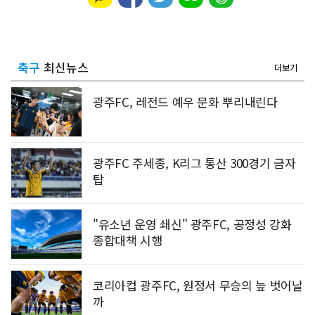
축구
최신뉴스
더보기
광주FC, 레전드 예우 문화 뿌리내린다
광주FC 주세종, K리그 통산 300경기 금자
탑
"유소년 운영 쇄신" 광주FC, 공정성 강화
종합대책 시행
코리아컵 광주FC, 원정서 무승의 늪 벗어날
까