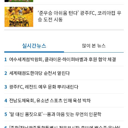
‘준우승 아쉬움 턴다’ 광주FC, 코리아컵 우
승 도전 시동
실시간뉴스
많이 본 뉴스
1
여수세계섬박람회, 클라이온·하이퍼바벨과 후원 협약 체결
2
세계태권도한마당 순천서 열린다
3
광주FC, 레전드 예우 문화 뿌리내린다
4
전남도체육회, 유소년 스포츠 인재 육성 박차
5
'말 대신 몸짓으로'…몸과 마음 잇는 무언의 인문학
6
[종합]전남광주통합특별시 정무부시장 후보에 백승주·윤난실