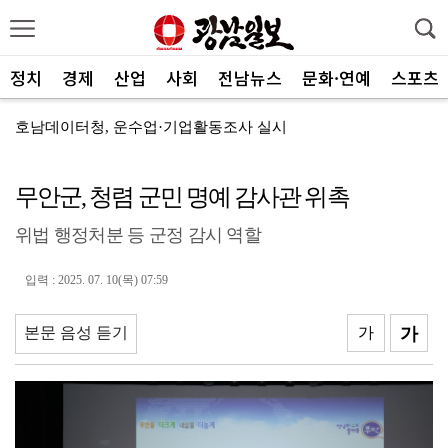
정치
경제
산업
사회
전남뉴스
문화·연예
스포츠
호남데이터청, 운수업·기업활동조사 실시
‘우렁찬 울음소리’ 특별시민 첫 등록 출생아 1338명
무안군, 청렴 군민 명예 감사관 위촉
제주항공, 하반기 객실승무원 채용
위법 행정처분 등 군정 감시 역할
김영호 "전남광주를 국내 최대 AI·반도체 교육도시로"
여수세계섬박람회, 클라이온·하이퍼바벨과 후원 협약 체결
입력 : 2025. 07. 10(목) 07:59
세계태권도한마당 순천서 열린다
본문 음성 듣기
가
가
광주FC, 레전드 예우 문화 뿌리내린다
전남도체육회, 유소년 스포츠 인재 육성 박차
'말 대신 몸짓으로'…몸과 마음 잇는 무언의 인문학