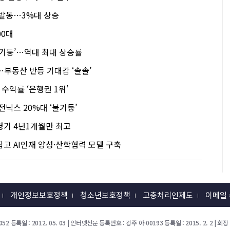
 발동…3%대 상승
00대
‘불기둥’…역대 최대 상승률
부동산 반등 기대감 ‘솔솔’
 수익률 ‘은행권 1위’
전닉스 20%대 ‘불기둥’
경기 4년1개월만 최고
고 AI인재 양성·산학협력 모델 구축
개인정보보호정책
청소년보호정책
고충처리인제도
이메일
52 등록일 : 2012. 05. 03 | 인터넷신문 등록번호 : 광주 아-00193 등록일 : 2015. 2. 2 |