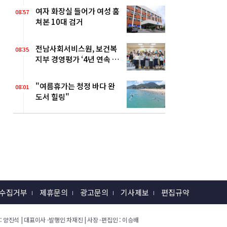
여자 화장실 들어가 여성 훔
08:57
쳐본 10대 검거
전남사회서비스원, 보건복
08:35
지부 경영평가 ‘4년 연속 A
등급’
"여름휴가는 청정 바다 완
08:01
도서 힐링"
 수집거부
제휴문의
광고문의
기사제보
편집규약
 회장 : 양진석 | 대표이사 ·발행인 차재진 | 사장 ·편집인 : 이승배