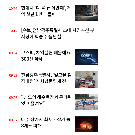
현대차 ‘디 올 뉴 아반떼’, 계
10:44
약 첫날 1만대 돌파
[속보]전남광주특별시 초대 시민추천 부
10:12
시장에 백승주·윤난실
코스피, 차익실현 매물에 6
09:54
300선 약세
전남광주특별시, ‘빛고을 김
09:23
장대전’ 김치납품업체 전남
권역 확대
"남도의 해수욕장서 무더위
09:06
잊고 즐겨요"
나주 상가서 화재…상가 등
08:57
8개소 피해