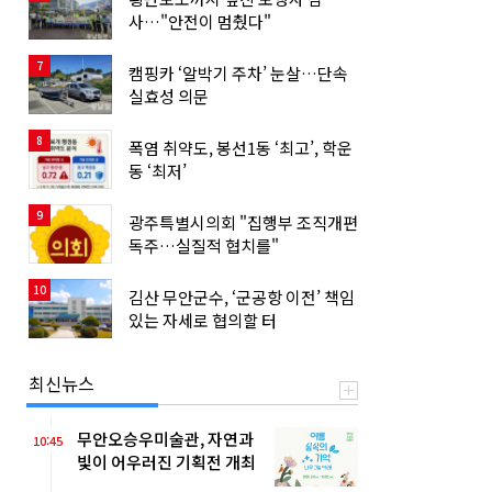
사…"안전이 멈췄다"
7
캠핑카 ‘알박기 주차’ 눈살…단속
실효성 의문
8
폭염 취약도, 봉선1동 ‘최고’, 학운
동 ‘최저’
9
광주특별시의회 "집행부 조직개편
독주…실질적 협치를"
10
김산 무안군수, ‘군공항 이전’ 책임
있는 자세로 협의할 터
최신뉴스
무안오승우미술관, 자연과
10:45
빛이 어우러진 기획전 개최