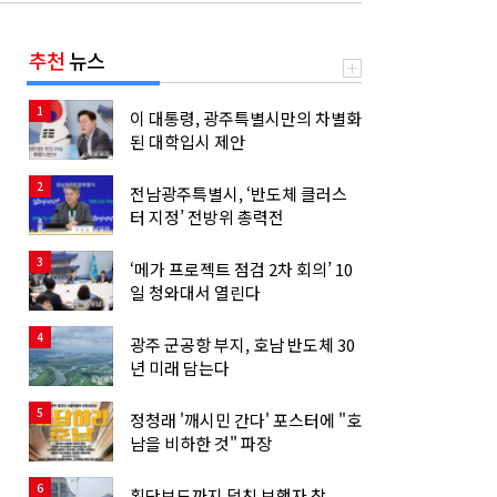
추천
뉴스
1
이 대통령, 광주특별시만의 차별화
된 대학입시 제안
2
전남광주특별시, ‘반도체 클러스
터 지정’ 전방위 총력전
3
‘메가 프로젝트 점검 2차 회의’ 10
일 청와대서 열린다
4
광주 군공항 부지, 호남 반도체 30
년 미래 담는다
5
정청래 '깨시민 간다' 포스터에 "호
남을 비하한 것" 파장
6
횡단보도까지 덮친 보행자 참