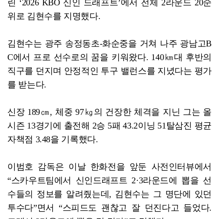
린 ‘2026 KBO 신인 드래프트’에서 전체 2라운드 20순
위로 김현수를 지명했다.
김현수는 광주 송정동초-화순중을 거쳐 나주 광남고B
C에서 프로 선수로의 꿈을 키워왔다. 140㎞대 후반의
직구를 던지며 안정적인 투구 밸런스를 지녔다는 평가
를 받는다.
신장 189㎝, 체중 97㎏의 건장한 체격을 지닌 그는 올
시즌 13경기에 출전해 2승 5패 43.2이닝 51탈삼진 평균
자책점 3.48을 기록했다.
이범호 감독은 이날 한화전을 앞둔 사전인터뷰에서
“스카우트팀에서 신인드래프트 2·3라운드에 뽑을 선
수들의 정보를 알려줬는데, 김현수는 그 명단에 있던
투수다”면서 “스피드도 괜찮고 잘 던진다고 들었다.