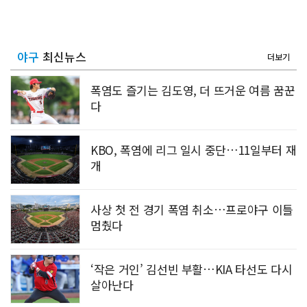
야구
최신뉴스
더보기
폭염도 즐기는 김도영, 더 뜨거운 여름 꿈꾼
다
KBO, 폭염에 리그 일시 중단…11일부터 재
개
사상 첫 전 경기 폭염 취소…프로야구 이틀
멈췄다
‘작은 거인’ 김선빈 부활…KIA 타선도 다시
살아난다