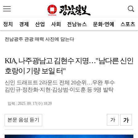
정치
경제
산업
사회
전남뉴스
문화·연예
스포츠
전남광주 관광 매력 사진에 담는다
전남광주특별시, 체류형 산림관광 키운다
KIA, 나주광남고 김현수 지명…"남다른 신인
중기부, 지방소멸 대응 유공자 찾는다
호랑이 기량 보일 터"
광산구자원봉사센터, 폭염 대응 통합자원지원단 활동
신인 드래프트 2라운드 전체 20순위…우완 투수
ACC '아시아의 장치들'전···누적 관람객 10만명 ...
김민규·정찬화·지현·김상범·이도훈 등 9명 발탁
SOOP 수퍼스, 고의정·서지혜 영입…전력 보강
입력 : 2025. 09. 17(수) 18:29
광주자치경찰, ‘제11기 청년 서포터즈’ 112명 모집
전남광주통합특별시, 부시장 인사청문 앞서 관련 조례 정...
본문 음성 듣기
가
가
중진공, 유망 중소기업 최대 20억 성장자금