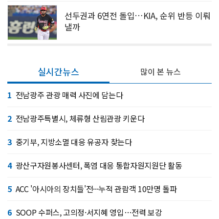
선두권과 6연전 돌입…KIA, 순위 반등 이뤄
낼까
실시간뉴스
많이 본 뉴스
1
전남광주 관광 매력 사진에 담는다
2
전남광주특별시, 체류형 산림관광 키운다
3
중기부, 지방소멸 대응 유공자 찾는다
4
광산구자원봉사센터, 폭염 대응 통합자원지원단 활동
5
ACC '아시아의 장치들'전···누적 관람객 10만명 돌파
6
SOOP 수퍼스, 고의정·서지혜 영입…전력 보강