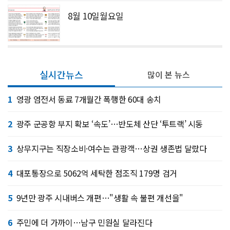
8월 10일월요일
실시간뉴스
많이 본 뉴스
1
영광 염전서 동료 7개월간 폭행한 60대 송치
2
광주 군공항 부지 확보 ‘속도’…반도체 산단 ‘투트랙’ 시동
3
상무지구는 직장소비·여수는 관광객…상권 생존법 달랐다
4
대포통장으로 5062억 세탁한 점조직 179명 검거
5
9년만 광주 시내버스 개편…"생활 속 불편 개선을"
6
주민에 더 가까이…남구 민원실 달라진다