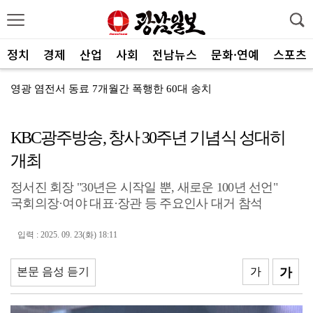
정치
경제
산업
사회
전남뉴스
문화·연예
스포츠
영광 염전서 동료 7개월간 폭행한 60대 송치
광주 군공항 부지 확보 ‘속도’…반도체 산단 ‘투트랙’...
KBC광주방송, 창사 30주년 기념식 성대히
상무지구는 직장소비·여수는 관광객…상권 생존법 달랐다
개최
대포통장으로 5062억 세탁한 점조직 179명 검거
정서진 회장 "30년은 시작일 뿐, 새로운 100년 선언"
9년만 광주 시내버스 개편…"생활 속 불편 개선을"
국회의장·여야 대표·장관 등 주요인사 대거 참석
주민에 더 가까이…남구 민원실 달라진다
입력 : 2025. 09. 23(화) 18:11
폭염에 쉴 곳 없는 거리 노숙인들…"갈 곳이 없다"
다도해해상국립공원, 폭염 취약 탐방로 지정
본문 음성 듣기
가
가
5·18민중항쟁기념행사위, 행사 발전 방향 모색