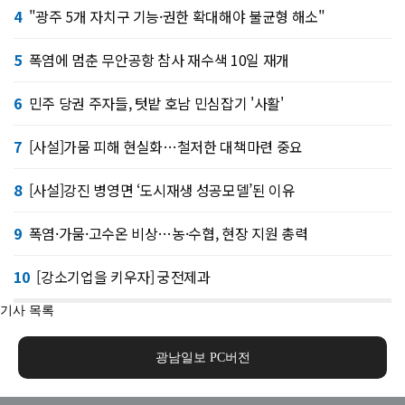
4
"광주 5개 자치구 기능·권한 확대해야 불균형 해소"
5
폭염에 멈춘 무안공항 참사 재수색 10일 재개
6
민주 당권 주자들, 텃밭 호남 민심잡기 '사활'
7
[사설]가뭄 피해 현실화…철저한 대책마련 중요
8
[사설]강진 병영면 ‘도시재생 성공모델’된 이유
9
폭염·가뭄·고수온 비상…농·수협, 현장 지원 총력
10
[강소기업을 키우자] 궁전제과
기사 목록
광남일보 PC버전