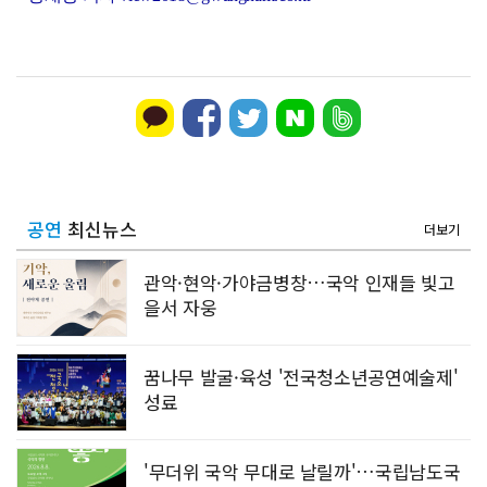
공연
최신뉴스
더보기
관악·현악·가야금병창…국악 인재들 빛고
을서 자웅
꿈나무 발굴·육성 '전국청소년공연예술제'
성료
'무더위 국악 무대로 날릴까'…국립남도국