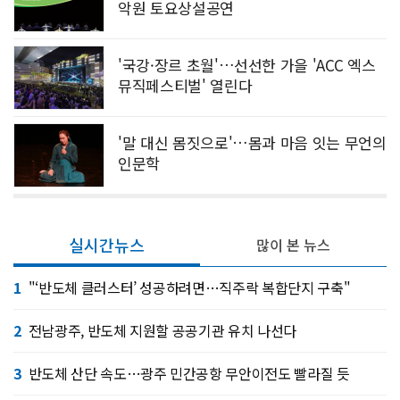
악원 토요상설공연
'국강·장르 초월'…선선한 가을 'ACC 엑스
뮤직페스티벌' 열린다
'말 대신 몸짓으로'…몸과 마음 잇는 무언의
인문학
실시간뉴스
많이 본 뉴스
1
"‘반도체 클러스터’ 성공하려면…직주락 복합단지 구축"
2
전남광주, 반도체 지원할 공공기관 유치 나선다
3
반도체 산단 속도…광주 민간공항 무안이전도 빨라질 듯