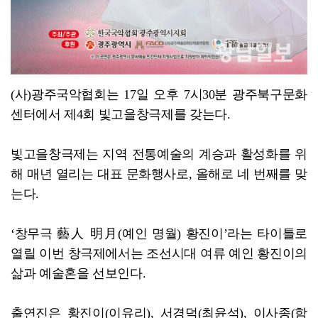
(사)광주국악협회는 17일 오후 7시30분 광주북구문화
센터에서 제4회 빛고을창극제를 갖는다.
빛고을창극제는 지역 전통예술의 계승과 활성화를 위
해 매년 열리는 대표 문화행사로, 올해로 네 번째를 맞
는다.
‘창무극 藝人 明月(예인 명월) 황진이’라는 타이틀로
열릴 이번 창극제에서는 조선시대 여류 예인 황진이의
삶과 예술혼을 선보인다.
출연진은 황진이(이유리), 서경덕(최윤석), 이사종(함