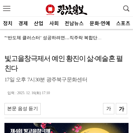
정치
경제
산업
사회
전남뉴스
문화·연예
스포츠
"‘반도체 클러스터’ 성공하려면…직주락 복합단지 구축"
전남광주, 반도체 지원할 공공기관 유치 나선다
빛고을창극제서 예인 황진이 삶·예술혼 펼
반도체 산단 속도…광주 민간공항 무안이전도 빨라질 듯
친다
"광주 5개 자치구 기능·권한 확대해야 불균형 해소"
17일 오후 7시30분 광주북구문화센터
폭염에 멈춘 무안공항 참사 재수색 10일 재개
민주 당권 주자들, 텃밭 호남 민심잡기 '사활'
입력 : 2025. 12. 16(화) 17:10
[사설]가뭄 피해 현실화…철저한 대책마련 중요
본문 음성 듣기
가
가
[사설]강진 병영면 ‘도시재생 성공모델’된 이유
폭염·가뭄·고수온 비상…농·수협, 현장 지원 총력