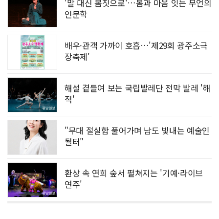
'말 대신 몸짓으로'…몸과 마음 잇는 무언의
인문학
배우·관객 가까이 호흡…'제29회 광주소극
장축제'
해설 곁들여 보는 국립발레단 전막 발레 '해
적'
"무대 절실함 풀어가며 남도 빛내는 예술인
될터"
환상 속 연희 숲서 펼쳐지는 '기예·라이브
연주'