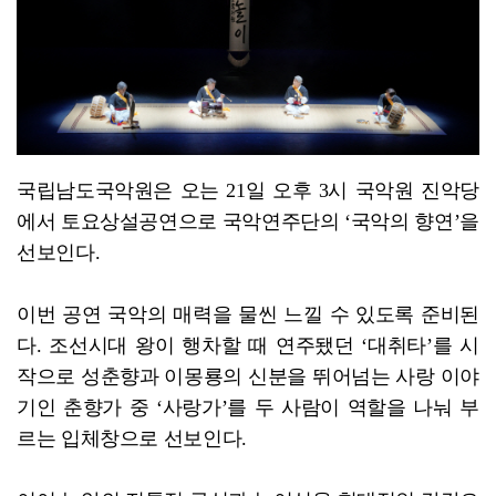
국립남도국악원은 오는 21일 오후 3시 국악원 진악당
에서 토요상설공연으로 국악연주단의 ‘국악의 향연’을
선보인다.
이번 공연 국악의 매력을 물씬 느낄 수 있도록 준비된
다. 조선시대 왕이 행차할 때 연주됐던 ‘대취타’를 시
작으로 성춘향과 이몽룡의 신분을 뛰어넘는 사랑 이야
기인 춘향가 중 ‘사랑가’를 두 사람이 역할을 나눠 부
르는 입체창으로 선보인다.