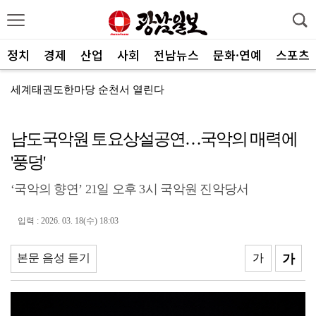
정치
경제
산업
사회
전남뉴스
문화·연예
스포츠
세계태권도한마당 순천서 열린다
광주FC, 레전드 예우 문화 뿌리내린다
남도국악원 토요상설공연…국악의 매력에
전남도체육회, 유소년 스포츠 인재 육성 박차
'풍덩'
'말 대신 몸짓으로'…몸과 마음 잇는 무언의 인문학
‘국악의 향연’ 21일 오후 3시 국악원 진악당서
[종합]전남광주통합특별시 정무부시장 후보에 백승주·윤난...
무안오승우미술관, 자연과 빛이 어우러진 기획전 개최
입력 : 2026. 03. 18(수) 18:03
현대차 ‘디 올 뉴 아반떼’, 계약 첫날 1만대 돌파
본문 음성 듣기
가
가
[속보]전남광주특별시 초대 시민추천 부시장에 백승주·윤...
코스피, 차익실현 매물에 6300선 약세