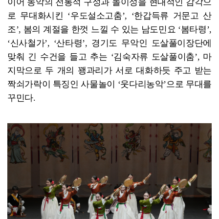
이어 농악의 전통적 구성과 놀이성을 현대적인 감각으
로 무대화시킨 ‘우도설소고춤’, ‘한갑득류 거문고 산
조’, 봄의 계절을 한껏 느낄 수 있는 남도민요 ‘봄타령’,
‘신사철가’, ‘산타령’, 경기도 무악인 도살풀이장단에
맞춰 긴 수건을 들고 추는 ‘김숙자류 도살풀이춤’, 마
지막으로 두 개의 꽹과리가 서로 대화하듯 주고 받는
짝쇠가락이 특징인 사물놀이 ‘웃다리농악’으로 무대를
꾸민다.