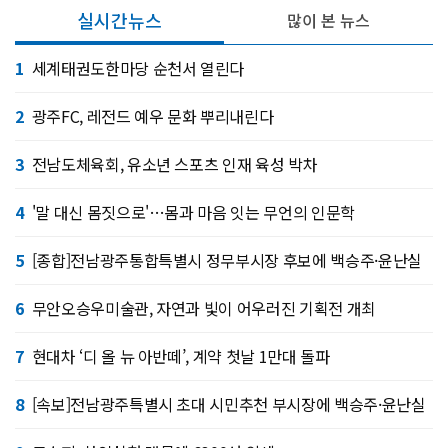
실시간뉴스
많이 본 뉴스
1
세계태권도한마당 순천서 열린다
2
광주FC, 레전드 예우 문화 뿌리내린다
3
전남도체육회, 유소년 스포츠 인재 육성 박차
4
'말 대신 몸짓으로'…몸과 마음 잇는 무언의 인문학
5
[종합]전남광주통합특별시 정무부시장 후보에 백승주·윤난실
6
무안오승우미술관, 자연과 빛이 어우러진 기획전 개최
7
현대차 ‘디 올 뉴 아반떼’, 계약 첫날 1만대 돌파
8
[속보]전남광주특별시 초대 시민추천 부시장에 백승주·윤난실