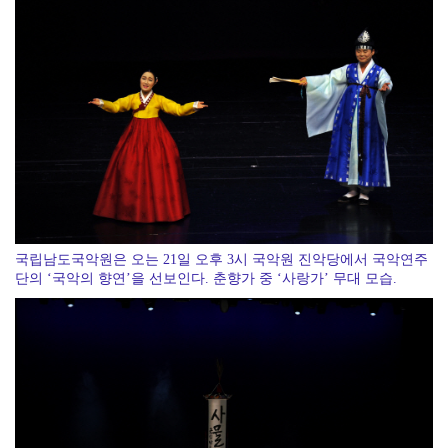
전남광주특별시, ‘빛고을 김장대전’ 김치납품업체 전남권...
국립남도국악원은 오는 21일 오후 3시 국악원 진악당에서 국악연주
단의 ‘국악의 향연’을 선보인다. 춘향가 중 ‘사랑가’ 무대 모습.