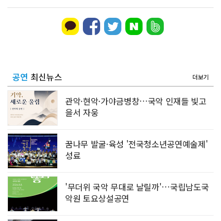
공연
최신뉴스
더보기
관악·현악·가야금병창…국악 인재들 빛고
을서 자웅
꿈나무 발굴·육성 '전국청소년공연예술제'
성료
'무더위 국악 무대로 날릴까'…국립남도국
악원 토요상설공연