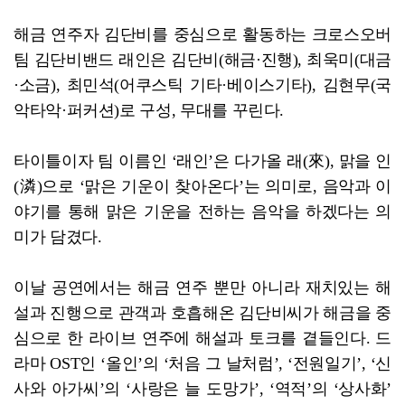
해금 연주자 김단비를 중심으로 활동하는 크로스오버
팀 김단비밴드 래인은 김단비(해금·진행), 최욱미(대금
·소금), 최민석(어쿠스틱 기타·베이스기타), 김현무(국
악타악·퍼커션)로 구성, 무대를 꾸린다.
타이틀이자 팀 이름인 ‘래인’은 다가올 래(來), 맑을 인
(潾)으로 ‘맑은 기운이 찾아온다’는 의미로, 음악과 이
야기를 통해 맑은 기운을 전하는 음악을 하겠다는 의
미가 담겼다.
이날 공연에서는 해금 연주 뿐만 아니라 재치있는 해
설과 진행으로 관객과 호흡해온 김단비씨가 해금을 중
심으로 한 라이브 연주에 해설과 토크를 곁들인다. 드
라마 OST인 ‘올인’의 ‘처음 그 날처럼’, ‘전원일기’, ‘신
사와 아가씨’의 ‘사랑은 늘 도망가’, ‘역적’의 ‘상사화’