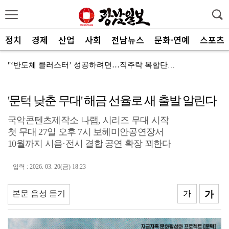
정치
경제
산업
사회
전남뉴스
문화·연예
스포츠
"‘반도체 클러스터’ 성공하려면…직주락 복합단지 구축"
전남광주, 반도체 지원할 공공기관 유치 나선다
'문턱 낮춘 무대' 해금 선율로 새 출발 알린다
반도체 산단 속도…광주 민간공항 무안이전도 빨라질 듯
국악콘텐츠제작소 나랩, 시리즈 무대 시작
"광주 5개 자치구 기능·권한 확대해야 불균형 해소"
첫 무대 27일 오후 7시 보헤미안공연장서
폭염에 멈춘 무안공항 참사 재수색 10일 재개
10월까지 시음·전시 결합 공연 확장 꾀한다
민주 당권 주자들, 텃밭 호남 민심잡기 '사활'
입력 : 2026. 03. 20(금) 18:23
[사설]가뭄 피해 현실화…철저한 대책마련 중요
본문 음성 듣기
가
가
[사설]강진 병영면 ‘도시재생 성공모델’된 이유
폭염·가뭄·고수온 비상…농·수협, 현장 지원 총력