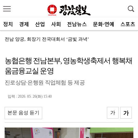
정치
경제
산업
사회
전남뉴스
문화·연예
스포츠
전남 양궁, 회장기 전국대회서 ‘금빛 과녁’
[속보]"2028년 중순까지 광주군공항 기능 타기지로 ...
농협은행 전남본부, 영농학생축제서 행복채
광양제철소, 독거노인 지원금 4000만원 전달
움금융교실 운영
나주교육지원청, 제1회 청소년창업박람회 성료
진로상담·은행원 직업체험 등 제공
여수세계섬박람회 성공 향해 자원봉사자 나선다
전남광주 관광 매력 사진에 담는다
입력 : 2026. 05. 26(화) 15:40
전남광주특별시, 체류형 산림관광 키운다
본문 음성 듣기
가
가
중기부, 지방소멸 대응 유공자 찾는다
광산구자원봉사센터, 폭염 대응 통합자원지원단 활동