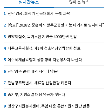
실시간뉴스
많이 본 뉴스
1
전남 양궁, 회장기 전국대회서 ‘금빛 과녁’
2
[속보]"2028년 중순까지 광주군공항 기능 타기지로 임시배치"
3
광양제철소, 독거노인 지원금 4000만원 전달
4
나주교육지원청, 제1회 청소년창업박람회 성료
5
여수세계섬박람회 성공 향해 자원봉사자 나선다
6
전남광주 관광 매력 사진에 담는다
7
전남광주특별시, 체류형 산림관광 키운다
8
중기부, 지방소멸 대응 유공자 찾는다
9
광산구자원봉사센터, 폭염 대응 통합자원지원단 활동