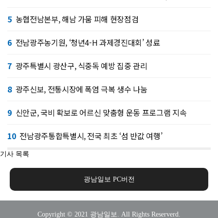
5
농협전남본부, 해남 가뭄 피해 현장점검
6
전남광주농기원, ‘청년4-H 과제경진대회’ 성료
7
광주특별시 광산구, 식중독 예방 집중 관리
8
광주신보, 전통시장에 폭염 극복 생수 나눔
9
신안군, 국비 확보로 어르신 맞춤형 운동 프로그램 지속
10
전남광주통합특별시, 전국 최초 ‘섬 반값 여행’
기사 목록
광남일보 PC버전
Copyright © 2021 광남일보. All Rights Reserverd.