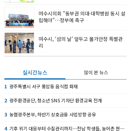
여수시의회 "동부권 의대·대학병원 동시 설
립해야"…정부에 촉구
여수시, ‘섬의 날’ 앞두고 물가안정 특별관
리
실시간뉴스
많이 본 뉴스
1
광주특별시 서구 풍암동 음식점 화재
2
광주환경공단, 청소년 SNS 기자단 환경교육 전개
3
농협광주본부, 하반기 상호금융 사업방향 공유
4
기후 위기 대응부터 수질관리까지…전남 학생들, 농어촌 현장서 배운다