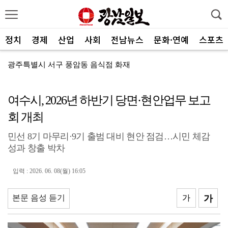
정치
경제
산업
사회
전남뉴스
문화·연예
스포츠
광주특별시 서구 풍암동 음식점 화재
광주환경공단, 청소년 SNS 기자단 환경교육 전개
여수시, 2026년 하반기 당면·현안업무 보고
농협광주본부, 하반기 상호금융 사업방향 공유
회 개최
기후 위기 대응부터 수질관리까지…전남 학생들, 농어촌 ...
민선 8기 마무리·9기 출범 대비 현안 점검…시민 체감
농협전남본부, 해남 가뭄 피해 현장점검
성과 창출 박차
전남광주농기원, ‘청년4-H 과제경진대회’ 성료
입력 : 2026. 06. 08(월) 16:05
광주특별시 광산구, 식중독 예방 집중 관리
광주신보, 전통시장에 폭염 극복 생수 나눔
본문 음성 듣기
가
가
신안군, 국비 확보로 어르신 맞춤형 운동 프로그램 지속