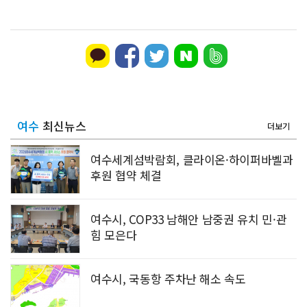
여수
최신뉴스
더보기
여수세계섬박람회, 클라이온·하이퍼바벨과
후원 협약 체결
여수시, COP33 남해안 남중권 유치 민·관
힘 모은다
여수시, 국동항 주차난 해소 속도