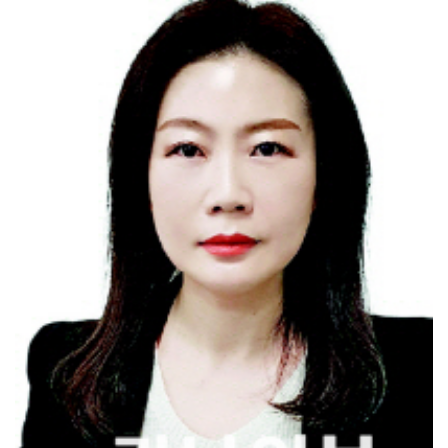
전남 양궁, 회장기 전국대회서 ‘금빛 과녁’