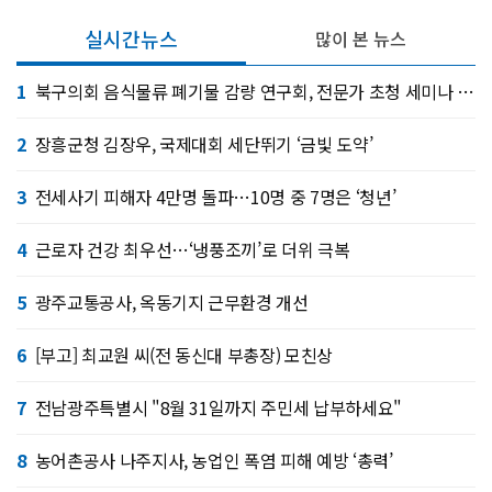
실시간뉴스
많이 본 뉴스
1
북구의회 음식물류 폐기물 감량 연구회, 전문가 초청 세미나 개최
2
장흥군청 김장우, 국제대회 세단뛰기 ‘금빛 도약’
3
전세사기 피해자 4만명 돌파…10명 중 7명은 ‘청년’
4
근로자 건강 최우선…‘냉풍조끼’로 더위 극복
5
광주교통공사, 옥동기지 근무환경 개선
6
[부고] 최교원 씨(전 동신대 부총장) 모친상
7
전남광주특별시 "8월 31일까지 주민세 납부하세요"
8
농어촌공사 나주지사, 농업인 폭염 피해 예방 ‘총력’