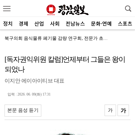
정치
경제
산업
사회
전남뉴스
문화·연예
스포츠
북구의회 음식물류 폐기물 감량 연구회, 전문가 초청 세...
장흥군청 김장우, 국제대회 세단뛰기 ‘금빛 도약’
[독자권익위원 칼럼]언제부터 그들은 왕이
전세사기 피해자 4만명 돌파…10명 중 7명은 ‘청년’
되었나
근로자 건강 최우선…‘냉풍조끼’로 더위 극복
이지안 에이아이티브 대표
광주교통공사, 옥동기지 근무환경 개선
[부고] 최교원 씨(전 동신대 부총장) 모친상
입력 : 2026. 06. 09(화) 17:31
전남광주특별시 "8월 31일까지 주민세 납부하세요"
본문 음성 듣기
가
가
농어촌공사 나주지사, 농업인 폭염 피해 예방 ‘총력’
콘진원, 신기술 융복합 콘텐츠 인재 성과 ‘주목’