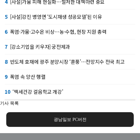
4
[사설]가뭄 피해 현실화…철저한 대책마련 중요
5
[사설]강진 병영면 ‘도시재생 성공모델’된 이유
6
폭염·가뭄·고수온 비상…농·수협, 현장 지원 총력
7
[강소기업을 키우자] 궁전제과
8
반도체 호재에 광주 분양시장 ‘훈풍’…전망지수 전국 최고
9
폭염 속 양산 행렬
10
‘백세건강 걸음학교 개강’
기사 목록
광남일보 PC버전