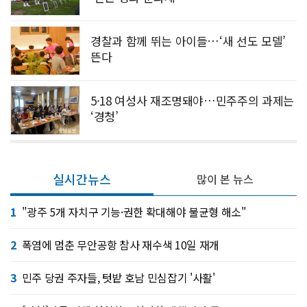
경찰과 함께 뛰는 아이들…‘새 선도 모델’
뜬다
5·18 여성사 재조명돼야…민주주의 과제는
‘경청’
실시간뉴스
많이 본 뉴스
1
"광주 5개 자치구 기능·권한 확대해야 불균형 해소"
2
폭염에 멈춘 무안공항 참사 재수색 10일 재개
3
민주 당권 주자들, 텃밭 호남 민심잡기 '사활'