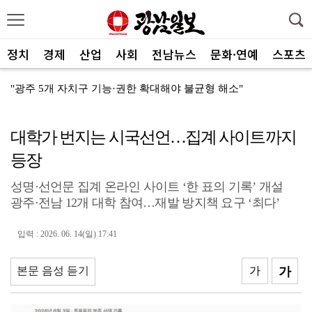
정치
경제
산업
사회
전남뉴스
문화·연예
스포츠
"광주 5개 자치구 기능·권한 확대해야 불균형 해소"
폭염에 멈춘 무안공항 참사 재수색 10일 재개
대학가 번지는 시국선언…집계 사이트까지
민주 당권 주자들, 텃밭 호남 민심잡기 '사활'
등장
[사설]가뭄 피해 현실화…철저한 대책마련 중요
성명·선언문 집계 온라인 사이트 ‘한 표의 기록’ 개설
[사설]강진 병영면 ‘도시재생 성공모델’된 이유
광주·전남 12개 대학 참여…재발 방지책 요구 ‘최다’
폭염·가뭄·고수온 비상…농·수협, 현장 지원 총력
입력 : 2026. 06. 14(일) 17:41
[강소기업을 키우자] 궁전제과
반도체 호재에 광주 분양시장 ‘훈풍’…전망지수 전국 최...
본문 음성 듣기
가
가
폭염 속 양산 행렬