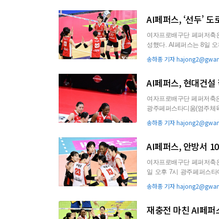
AI페퍼스, ‘선두’
여자프로배구단 페퍼저축은행
성했다. AI페퍼스는 8일 오후 4시 광주페퍼스타디움(염주체육관)에서 열린 한국도로공사 배구단과
의 진에어 2025-202...
송하종 기자 hajong2@gwang
AI페퍼스, 현대건설 
여자프로배구단 페퍼저축은행 AI페퍼스
광주페퍼스타디움(염주체육관)
라운드 두 번째...
송하종 기자 hajong2@gwang
AI페퍼스, 안방서 1
여자프로배구단 페퍼저축은행 A
일 오후 7시 광주페퍼스타디
부 5라운드 두 번...
송하종 기자 hajong2@gwang
재충전 마친 AI페퍼스