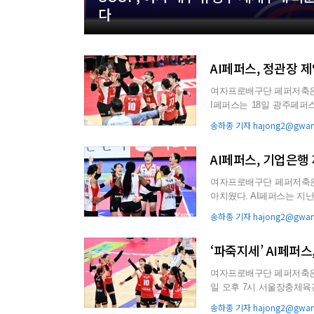
다
AI페퍼스, 정관장 
여자프로배구단 페퍼저축은행
I페퍼스는 18일 광주페퍼스
리그 여자부 5...
송하종 기자 hajong2@gwang
AI페퍼스, 기업은행
여자프로배구단 페퍼저축은행
아치웠다. AI페퍼스는 지난 15일 화성종합체육관에서 열린 IBK기업은행 배구단과의 진에어 2025-
2026 V리그 여자...
송하종 기자 hajong2@gwang
‘파죽지세’ AI페퍼스
여자프로배구단 페퍼저축은행 AI
일 오후 7시 서울장충체육관
번째 경기...
송하종 기자 hajong2@gwang