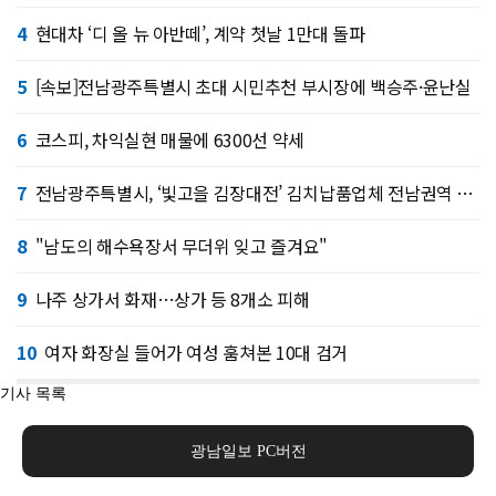
4
현대차 ‘디 올 뉴 아반떼’, 계약 첫날 1만대 돌파
5
[속보]전남광주특별시 초대 시민추천 부시장에 백승주·윤난실
6
코스피, 차익실현 매물에 6300선 약세
7
전남광주특별시, ‘빛고을 김장대전’ 김치납품업체 전남권역 확대
8
"남도의 해수욕장서 무더위 잊고 즐겨요"
9
나주 상가서 화재…상가 등 8개소 피해
10
여자 화장실 들어가 여성 훔쳐본 10대 검거
기사 목록
광남일보 PC버전