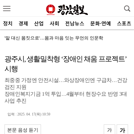
정치
경제
산업
사회
전남뉴스
문화·연예
스포츠
'말 대신 몸짓으로'…몸과 마음 잇는 무언의 인문학
전남광주특별시 정무부시장에 백승주·윤난실 지명
광주시, 생활밀착형 ‘장애인 채움 프로젝트’
무안오승우미술관, 자연과 빛이 어우러진 기획전 개최
시행
현대차 ‘디 올 뉴 아반떼’, 계약 첫날 1만대 돌파
최중중 가정엔 안전시설…와상장애인엔 구급차…건강
[속보]전남광주특별시 초대 시민추천 부시장에 백승주·윤...
검진 지원
코스피, 차익실현 매물에 6300선 약세
장애인복지기금 1억 투입…4월부터 현장수요 반영 3대
사업 추진
전남광주특별시, ‘빛고을 김장대전’ 김치납품업체 전남권...
입력 : 2025. 04. 17(목) 10:59
"남도의 해수욕장서 무더위 잊고 즐겨요"
나주 상가서 화재…상가 등 8개소 피해
본문 음성 듣기
가
가