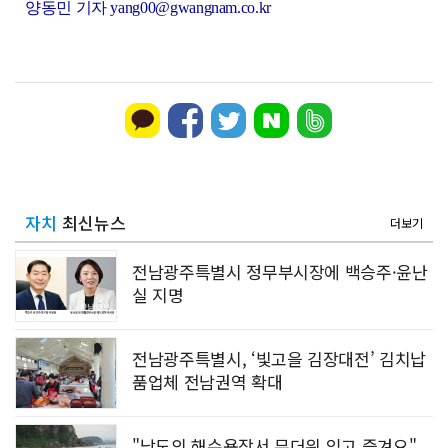
양동민 기자 yang00@gwangnam.co.kr
자치
최신뉴스
더보기
전남광주특별시 정무부시장에 백승주·윤난
실 지명
전남광주특별시, ‘빛고을 김장대전’ 김치납
품업체 전남권역 확대
"남도의 해수욕장서 무더위 잊고 즐겨요"