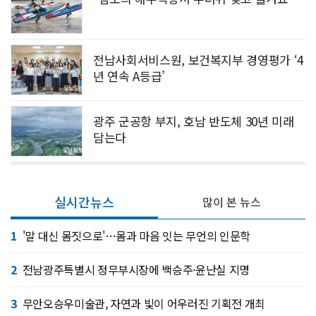
전남사회서비스원, 보건복지부 경영평가 ‘4
년 연속 A등급’
광주 군공항 부지, 호남 반도체 30년 미래
담는다
실시간뉴스
많이 본 뉴스
1
'말 대신 몸짓으로'…몸과 마음 잇는 무언의 인문학
2
전남광주특별시 정무부시장에 백승주·윤난실 지명
3
무안오승우미술관, 자연과 빛이 어우러진 기획전 개최